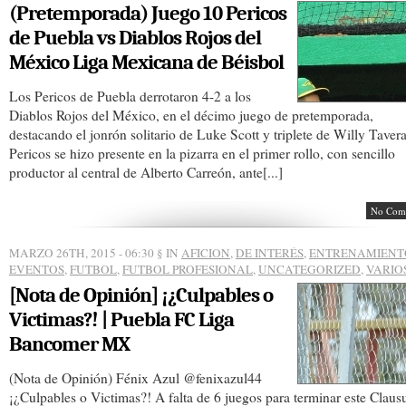
(Pretemporada) Juego 10 Pericos
de Puebla vs Diablos Rojos del
México Liga Mexicana de Béisbol
Los Pericos de Puebla derrotaron 4-2 a los
Diablos Rojos del México, en el décimo juego de pretemporada,
destacando el jonrón solitario de Luke Scott y triplete de Willy Tavera
Pericos se hizo presente en la pizarra en el primer rollo, con sencillo
productor al central de Alberto Carreón, ante[...]
No Com
MARZO 26TH, 2015 - 06:30
§ IN
AFICION
,
DE INTERÉS
,
ENTRENAMIENT
EVENTOS
,
FUTBOL
,
FUTBOL PROFESIONAL
,
UNCATEGORIZED
,
VARIO
[Nota de Opinión] ¡¿Culpables o
Victimas?! | Puebla FC Liga
Bancomer MX
(Nota de Opinión) Fénix Azul @fenixazul44
¡¿Culpables o Victimas?! A falta de 6 juegos para terminar este Claus