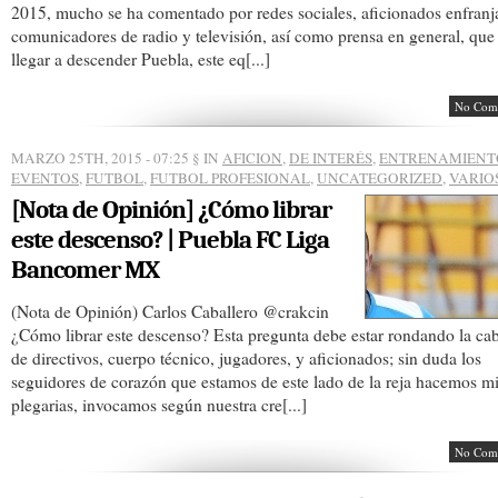
2015, mucho se ha comentado por redes sociales, aficionados enfranj
comunicadores de radio y televisión, así como prensa en general, que
llegar a descender Puebla, este eq[...]
No Com
MARZO 25TH, 2015 - 07:25
§ IN
AFICION
,
DE INTERÉS
,
ENTRENAMIENT
EVENTOS
,
FUTBOL
,
FUTBOL PROFESIONAL
,
UNCATEGORIZED
,
VARIO
[Nota de Opinión] ¿Cómo librar
este descenso? | Puebla FC Liga
Bancomer MX
(Nota de Opinión) Carlos Caballero @crakcin
¿Cómo librar este descenso? Esta pregunta debe estar rondando la ca
de directivos, cuerpo técnico, jugadores, y aficionados; sin duda los
seguidores de corazón que estamos de este lado de la reja hacemos mi
plegarias, invocamos según nuestra cre[...]
No Com