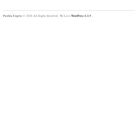
Puebla Expres
© 2026 All Rights Reserved. We Love
WordPress 6.4.9
.