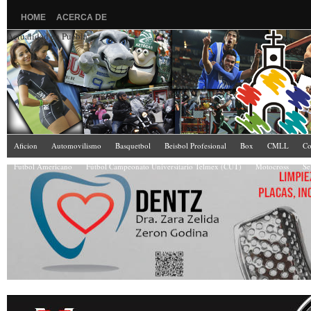
HOME
ACERCA DE
Actualidad en Puebla
Aficion
Automovilismo
Basquetbol
Beisbol Profesional
Box
CMLL
Co
Futbol Americano
Fútbol Campeonato Universitario Telmex (CUT)
Motocross
Se