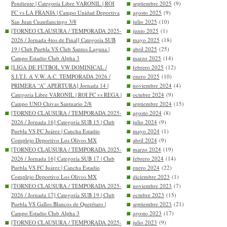
Pendiente | Categoría Libre VARONIL | ROI
septiembre 2025
(9)
FC vs LA FRANJA | Campo Unidad Deportiva
agosto 2025
(9)
San Juan Cuautlancingo 3/8
julio 2025
(10)
[TORNEO CLAUSURA / TEMPORADA 2025-
junio 2025
(1)
2026 / Jornada 4tos de Final] Categoría SUB
mayo 2025
(18)
19 | Club Puebla VS Club Santos Laguna |
abril 2025
(25)
Campo Estadio Club Alpha 3
marzo 2025
(14)
[LIGA DE FÚTBOL VW DOMINICAL /
febrero 2025
(12)
S.I.T.I. A V.W. A.C. TEMPORADA 2026 /
enero 2025
(10)
PRIMERA “A” APERTURA] Jornada 14 |
noviembre 2024
(4)
Categoría Libre VARONIL | ROI FC vs REGA |
octubre 2024
(9)
Campo UNO Chivas Santuario 2/8
septiembre 2024
(15)
[TORNEO CLAUSURA / TEMPORADA 2025-
agosto 2024
(8)
2026 / Jornada 16] Categoría SUB 15 | Club
julio 2024
(9)
Puebla VS FC Juárez | Cancha Estadio
mayo 2024
(1)
Complejo Deportivo Los Olivos MX
abril 2024
(9)
[TORNEO CLAUSURA / TEMPORADA 2025-
marzo 2024
(19)
2026 / Jornada 16] Categoría SUB 17 | Club
febrero 2024
(14)
Puebla VS FC Juárez | Cancha Estadio
enero 2024
(22)
Complejo Deportivo Los Olivos MX
diciembre 2023
(1)
[TORNEO CLAUSURA / TEMPORADA 2025-
noviembre 2023
(7)
2026 / Jornada 17] Categoría SUB 19 | Club
octubre 2023
(15)
Puebla VS Gallos Blancos de Querétaro |
septiembre 2023
(21)
Campo Estadio Club Alpha 3
agosto 2023
(17)
[TORNEO CLAUSURA / TEMPORADA 2025-
julio 2023
(9)