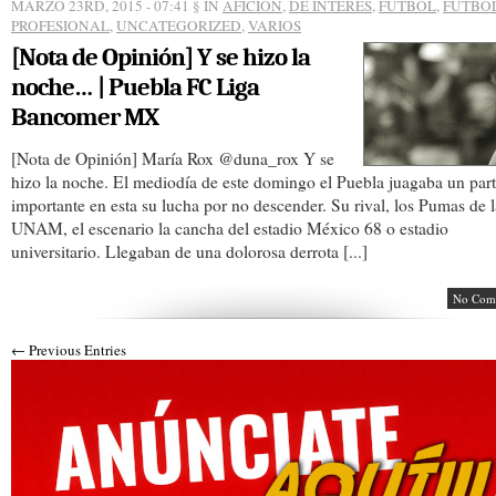
MARZO 23RD, 2015 - 07:41
§ IN
AFICION
,
DE INTERÉS
,
FUTBOL
,
FUTBO
PROFESIONAL
,
UNCATEGORIZED
,
VARIOS
[Nota de Opinión] Y se hizo la
noche… | Puebla FC Liga
Bancomer MX
[Nota de Opinión] María Rox @duna_rox Y se
hizo la noche. El mediodía de este domingo el Puebla juagaba un par
importante en esta su lucha por no descender. Su rival, los Pumas de l
UNAM, el escenario la cancha del estadio México 68 o estadio
universitario. Llegaban de una dolorosa derrota [...]
No Com
← Previous Entries