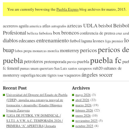
You are currently browsing the
Puebla Expres
blog archives for marzo, 2015.
Beisbol
aztecas UDLA
beisbol
acereros
atlas
aguila
america
autografos
broncos
Profesional
box
conferencia de prensa
belleza futbolera
cruz azu
l
entrenamiento
diablos
edecanes
futbol
leones
laguna
liga premier
pericos d
buap
pericos
monterrey
lobos prepa
monarcas morelia
puebla fc
puebla
petroleros
puebla
pretemporada
pue
previo
fc femenil
sub20
sultanes de
pumas unam
queretaro
San Luis
santos
saraperos
ángeles soccer
tecate
vaqueros
monterrey
superliga
tigres
tour
Recent Post
Archives
Universidad del Deporte del Estado de Puebla
mayo 2026
(3)
(UDEP), impulsa una estrategia integral de
abril 2026
(22)
formación y desarrollo | Estadio Olímpico
marzo 2026
(19)
Ignacio Zaragoza
febrero 2026
(22)
[LIGA DE FÚTBOL VW DOMINICAL /
enero 2026
(10)
S.I.T.I. A V.W. A.C. TEMPORADA 2026 /
noviembre 2025
(5)
PRIMERA “A” APERTURA] Jornada
octubre 2025
(8)