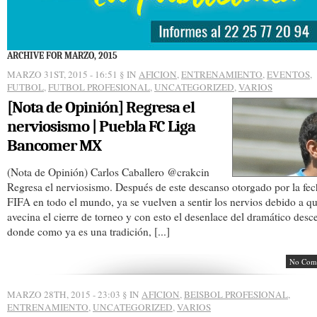
ARCHIVE FOR MARZO, 2015
MARZO 31ST, 2015 - 16:51
§ IN
AFICION
,
ENTRENAMIENTO
,
EVENTOS
,
FUTBOL
,
FUTBOL PROFESIONAL
,
UNCATEGORIZED
,
VARIOS
[Nota de Opinión] Regresa el
nerviosismo | Puebla FC Liga
Bancomer MX
(Nota de Opinión) Carlos Caballero @crakcin
Regresa el nerviosismo. Después de este descanso otorgado por la fe
FIFA en todo el mundo, ya se vuelven a sentir los nervios debido a qu
avecina el cierre de torneo y con esto el desenlace del dramático desc
donde como ya es una tradición, [...]
No Com
MARZO 28TH, 2015 - 23:03
§ IN
AFICION
,
BEISBOL PROFESIONAL
,
ENTRENAMIENTO
,
UNCATEGORIZED
,
VARIOS