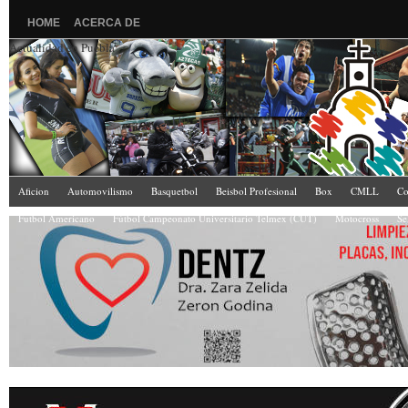
HOME
ACERCA DE
Actualidad en Puebla
Aficion
Automovilismo
Basquetbol
Beisbol Profesional
Box
CMLL
Co
Futbol Americano
Fútbol Campeonato Universitario Telmex (CUT)
Motocross
Se