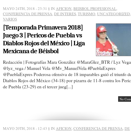
MAYO 24TH, 2018 - 23:31
§ IN
AFICION
,
BEISBOL PROFESIONAL
,
CONFERENCIA DE PRENSA
,
DE INTERÉS
,
TURISMO
,
UNCATEGORIZED
,
VARIOS
[Temporada Primavera 2018]
Juego 3 | Pericos de Puebla vs
Diablos Rojos del México | Liga
Mexicana de Béisbol
Redacción | Fotografías Mara González @MaraGlez_BTR / Lyz Vega
@lyz_vega / Manuel Vela @Mv_ManuelVela #PueblaExpres
@PueblaExpres Poderosa ofensiva de 18 imparables guió el triunfo de
Diablos Rojos del México (34-18) por pizarra de 11-8 contra los Peri
de Puebla (23-29) en el tercer jueg[...]
No Com
MAYO 20TH, 2018 - 12:43
§ IN
AFICION
,
CONFERENCIA DE PRENSA
,
DE