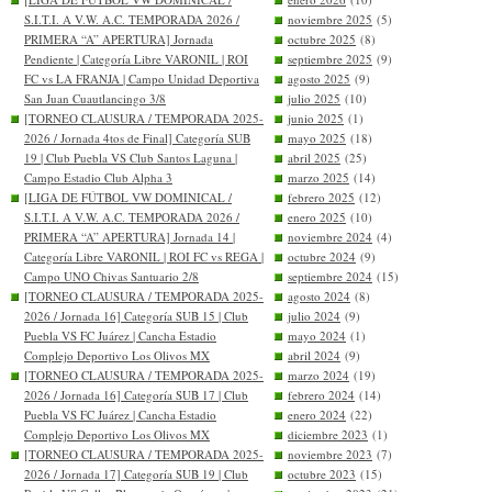
S.I.T.I. A V.W. A.C. TEMPORADA 2026 /
noviembre 2025
(5)
PRIMERA “A” APERTURA] Jornada
octubre 2025
(8)
Pendiente | Categoría Libre VARONIL | ROI
septiembre 2025
(9)
FC vs LA FRANJA | Campo Unidad Deportiva
agosto 2025
(9)
San Juan Cuautlancingo 3/8
julio 2025
(10)
[TORNEO CLAUSURA / TEMPORADA 2025-
junio 2025
(1)
2026 / Jornada 4tos de Final] Categoría SUB
mayo 2025
(18)
19 | Club Puebla VS Club Santos Laguna |
abril 2025
(25)
Campo Estadio Club Alpha 3
marzo 2025
(14)
[LIGA DE FÚTBOL VW DOMINICAL /
febrero 2025
(12)
S.I.T.I. A V.W. A.C. TEMPORADA 2026 /
enero 2025
(10)
PRIMERA “A” APERTURA] Jornada 14 |
noviembre 2024
(4)
Categoría Libre VARONIL | ROI FC vs REGA |
octubre 2024
(9)
Campo UNO Chivas Santuario 2/8
septiembre 2024
(15)
[TORNEO CLAUSURA / TEMPORADA 2025-
agosto 2024
(8)
2026 / Jornada 16] Categoría SUB 15 | Club
julio 2024
(9)
Puebla VS FC Juárez | Cancha Estadio
mayo 2024
(1)
Complejo Deportivo Los Olivos MX
abril 2024
(9)
[TORNEO CLAUSURA / TEMPORADA 2025-
marzo 2024
(19)
2026 / Jornada 16] Categoría SUB 17 | Club
febrero 2024
(14)
Puebla VS FC Juárez | Cancha Estadio
enero 2024
(22)
Complejo Deportivo Los Olivos MX
diciembre 2023
(1)
[TORNEO CLAUSURA / TEMPORADA 2025-
noviembre 2023
(7)
2026 / Jornada 17] Categoría SUB 19 | Club
octubre 2023
(15)