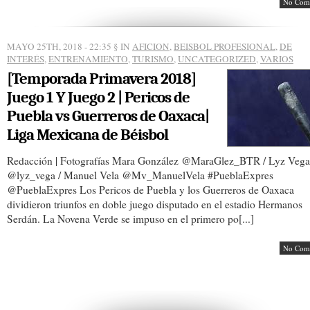
No Com
MAYO 25TH, 2018 - 22:35
§ IN
AFICION
,
BEISBOL PROFESIONAL
,
DE
INTERÉS
,
ENTRENAMIENTO
,
TURISMO
,
UNCATEGORIZED
,
VARIOS
[Temporada Primavera 2018]
Juego 1 Y Juego 2 | Pericos de
Puebla vs Guerreros de Oaxaca|
Liga Mexicana de Béisbol
Redacción | Fotografías Mara González @MaraGlez_BTR / Lyz Vega
@lyz_vega / Manuel Vela @Mv_ManuelVela #PueblaExpres
@PueblaExpres Los Pericos de Puebla y los Guerreros de Oaxaca
dividieron triunfos en doble juego disputado en el estadio Hermanos
Serdán. La Novena Verde se impuso en el primero po[...]
No Com