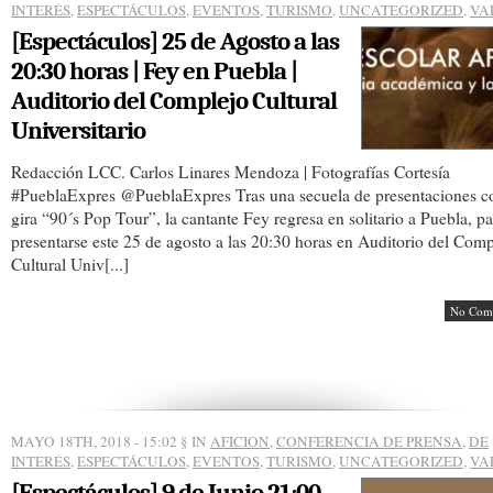
INTERÉS
,
ESPECTÁCULOS
,
EVENTOS
,
TURISMO
,
UNCATEGORIZED
,
VA
[Espectáculos] 25 de Agosto a las
20:30 horas | Fey en Puebla |
Auditorio del Complejo Cultural
Universitario
Redacción LCC. Carlos Linares Mendoza | Fotografías Cortesía
#PueblaExpres @PueblaExpres Tras una secuela de presentaciones c
gira “90´s Pop Tour”, la cantante Fey regresa en solitario a Puebla, pa
presentarse este 25 de agosto a las 20:30 horas en Auditorio del Comp
Cultural Univ[...]
No Com
MAYO 18TH, 2018 - 15:02
§ IN
AFICION
,
CONFERENCIA DE PRENSA
,
DE
INTERÉS
,
ESPECTÁCULOS
,
EVENTOS
,
TURISMO
,
UNCATEGORIZED
,
VA
[Espectáculos] 9 de Junio 21:00