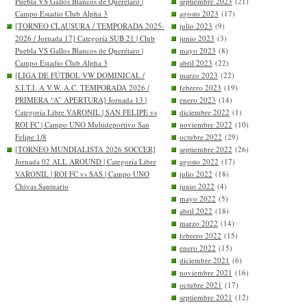
Puebla VS Gallos Blancos de Querétaro |
septiembre 2023
(21)
Campo Estadio Club Alpha 3
agosto 2023
(17)
[TORNEO CLAUSURA / TEMPORADA 2025-
julio 2023
(9)
2026 / Jornada 17] Categoría SUB 21 | Club
junio 2023
(3)
Puebla VS Gallos Blancos de Querétaro |
mayo 2023
(8)
Campo Estadio Club Alpha 3
abril 2023
(22)
[LIGA DE FÚTBOL VW DOMINICAL /
marzo 2023
(22)
S.I.T.I. A V.W. A.C. TEMPORADA 2026 /
febrero 2023
(19)
PRIMERA “A” APERTURA] Jornada 13 |
enero 2023
(14)
Categoría Libre VARONIL | SAN FELIPE vs
diciembre 2022
(1)
ROI FC | Campo UNO Multideportivo San
noviembre 2022
(10)
Felipe 1/8
octubre 2022
(29)
[TORNEO MUNDIALISTA 2026 SOCCER]
septiembre 2022
(26)
Jornada 02 ALL AROUND | Categoría Libre
agosto 2022
(17)
VARONIL | ROI FC vs SAS | Campo UNO
julio 2022
(18)
Chivas Santuario
junio 2022
(4)
mayo 2022
(5)
abril 2022
(18)
marzo 2022
(14)
febrero 2022
(15)
enero 2022
(15)
diciembre 2021
(6)
noviembre 2021
(16)
octubre 2021
(17)
septiembre 2021
(12)