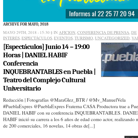
ARCHIVE FOR MAYO, 2018
MAYO 29TH, 2018 - 15:30
§ IN
AFICION
,
CONFERENCIA DE PRENSA
,
DE
INTERÉS
,
ESPECTÁCULOS
,
EVENTOS
,
TURISMO
,
UNCATEGORIZED
,
VA
[Espectáculos] Junio 14 – 19:00
Horas | DANIEL HABIF
Conferencia
INQUEBRANTABLES en Puebla |
Teatro del Complejo Cultural
Universitario
Redacción | Fotografías @MaraGlez_BTR / @Mv_ManuelVela
#PueblaExpres @PueblaExpres Fraterna CASA Productora trae a Pue
DANIEL HABIF con su conferencia INQUEBRANTABLES. DANIE
HABIF inició su carrera a los 6 años de edad como actor, realizando 
de 200 comerciales, 16 novelas, 14 obras de[...]