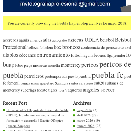
You are currently browsing the
Puebla Expres
blog archives for mayo, 2018.
Beisbol
aztecas UDLA
beisbol
acereros
atlas
aguila
america
autografos
broncos
Profesional
box
conferencia de prensa
belleza futbolera
cruz azu
l
entrenamiento
diablos
edecanes
futbol
leones
laguna
liga premier
pericos d
buap
pericos
monterrey
lobos prepa
monarcas morelia
puebla fc
puebla
petroleros
puebla
pretemporada
pue
previo
fc femenil
sub20
sultanes de
pumas unam
queretaro
San Luis
santos
saraperos
ángeles soccer
tecate
vaqueros
monterrey
superliga
tigres
tour
Recent Post
Archives
Universidad del Deporte del Estado de Puebla
mayo 2026
(3)
(UDEP), impulsa una estrategia integral de
abril 2026
(22)
formación y desarrollo | Estadio Olímpico
marzo 2026
(19)
Ignacio Zaragoza
febrero 2026
(22)
[LIGA DE FÚTBOL VW DOMINICAL /
enero 2026
(10)