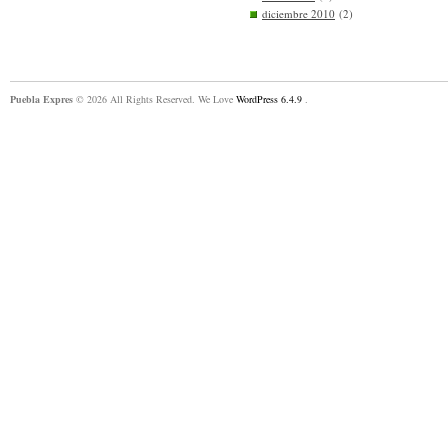
diciembre 2010
(2)
Puebla Expres
© 2026 All Rights Reserved. We Love
WordPress 6.4.9
.