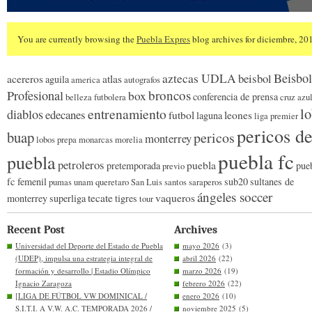
You are currently browsing the
Puebla Expres
blog archives for diciembre, 20
Beisbol
aztecas UDLA
beisbol
acereros
atlas
aguila
america
autografos
broncos
Profesional
box
conferencia de prensa
belleza futbolera
cruz azu
l
entrenamiento
diablos
edecanes
futbol
leones
laguna
liga premier
pericos d
buap
pericos
monterrey
lobos prepa
monarcas morelia
puebla fc
puebla
petroleros
puebla
pretemporada
pue
previo
fc femenil
sub20
sultanes de
pumas unam
queretaro
San Luis
santos
saraperos
ángeles soccer
tecate
vaqueros
monterrey
superliga
tigres
tour
Recent Post
Archives
Universidad del Deporte del Estado de Puebla
mayo 2026
(3)
(UDEP), impulsa una estrategia integral de
abril 2026
(22)
formación y desarrollo | Estadio Olímpico
marzo 2026
(19)
Ignacio Zaragoza
febrero 2026
(22)
[LIGA DE FÚTBOL VW DOMINICAL /
enero 2026
(10)
S.I.T.I. A V.W. A.C. TEMPORADA 2026 /
noviembre 2025
(5)