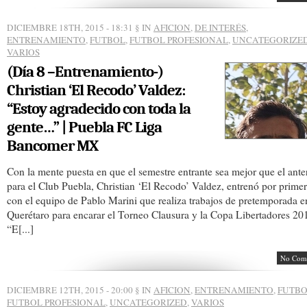
DICIEMBRE 18TH, 2015 - 18:31
§ IN
AFICION
,
DE INTERÉS
,
ENTRENAMIENTO
,
FUTBOL
,
FUTBOL PROFESIONAL
,
UNCATEGORIZE
VARIOS
(Día 8 –Entrenamiento-)
Christian ‘El Recodo’ Valdez:
“Estoy agradecido con toda la
gente…” | Puebla FC Liga
Bancomer MX
Con la mente puesta en que el semestre entrante sea mejor que el ante
para el Club Puebla, Christian ‘El Recodo’ Valdez, entrenó por prime
con el equipo de Pablo Marini que realiza trabajos de pretemporada e
Querétaro para encarar el Torneo Clausura y la Copa Libertadores 20
“E[...]
No Com
DICIEMBRE 12TH, 2015 - 20:00
§ IN
AFICION
,
ENTRENAMIENTO
,
FUTB
FUTBOL PROFESIONAL
,
UNCATEGORIZED
,
VARIOS