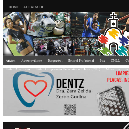
HOME
ACERCA DE
Actualidad en Puebla
Aficion
Automovilismo
Basquetbol
Beisbol Profesional
Box
CMLL
Co
Futbol Americano
Fútbol Campeonato Universitario Telmex (CUT)
Motocross
Se