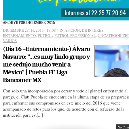
ARCHIVE FOR DICIEMBRE, 2015
DICIEMBRE 28TH, 2015 - 18:08
§ IN
AFICION
,
DE INTERÉS
,
ENTRENAMIENTO
,
FUTBOL
,
FUTBOL PROFESIONAL
,
UNCATEGORIZE
VARIOS
(Día 16 –Entrenamiento-) Álvaro
Navarro: “…es muy lindo grupo y
me sedujo mucho venir a
México” | Puebla FC Liga
Bancomer MX
Con solo una incorporación por cerrar y todo el plantel entrenando al
parejo, el Club Puebla se encuentra en la última etapa de su preparaci
para enfrentar sus compromisos en este inicio del 2016 que viene
acompañado de retos para los que, de acuerdo con el refuerzo de la
institución para est[...]
No Com