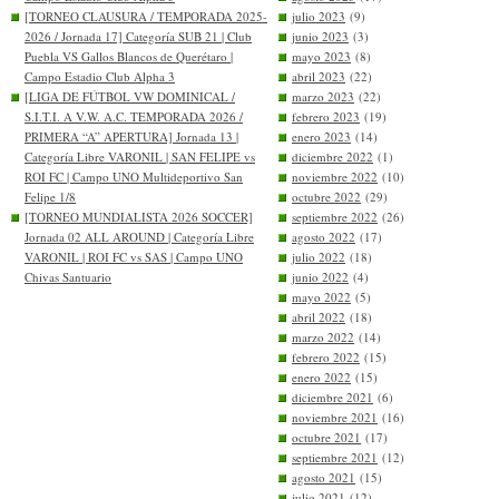
[TORNEO CLAUSURA / TEMPORADA 2025-
julio 2023
(9)
2026 / Jornada 17] Categoría SUB 21 | Club
junio 2023
(3)
Puebla VS Gallos Blancos de Querétaro |
mayo 2023
(8)
Campo Estadio Club Alpha 3
abril 2023
(22)
[LIGA DE FÚTBOL VW DOMINICAL /
marzo 2023
(22)
S.I.T.I. A V.W. A.C. TEMPORADA 2026 /
febrero 2023
(19)
PRIMERA “A” APERTURA] Jornada 13 |
enero 2023
(14)
Categoría Libre VARONIL | SAN FELIPE vs
diciembre 2022
(1)
ROI FC | Campo UNO Multideportivo San
noviembre 2022
(10)
Felipe 1/8
octubre 2022
(29)
[TORNEO MUNDIALISTA 2026 SOCCER]
septiembre 2022
(26)
Jornada 02 ALL AROUND | Categoría Libre
agosto 2022
(17)
VARONIL | ROI FC vs SAS | Campo UNO
julio 2022
(18)
Chivas Santuario
junio 2022
(4)
mayo 2022
(5)
abril 2022
(18)
marzo 2022
(14)
febrero 2022
(15)
enero 2022
(15)
diciembre 2021
(6)
noviembre 2021
(16)
octubre 2021
(17)
septiembre 2021
(12)
agosto 2021
(15)
julio 2021
(12)