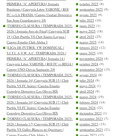
PRIMERA “A” APERTURA] Jornada
octubre 2025
(8)
Pendiente | Categoría Libre VARONIL | ROI
septiembre 2025
(9)
FC vs LA FRANJA | Campo Unidad Deportiva
agosto 2025
(9)
San Juan Cuautlancingo 3/8
julio 2025
(10)
[TORNEO CLAUSURA / TEMPORADA 2025-
junio 2025
(1)
2026 / Jornada 4tos de Final] Categoría SUB
mayo 2025
(18)
19 | Club Puebla VS Club Santos Laguna |
abril 2025
(25)
Campo Estadio Club Alpha 3
marzo 2025
(14)
[LIGA DE FÚTBOL VW DOMINICAL /
febrero 2025
(12)
S.I.T.I. A V.W. A.C. TEMPORADA 2026 /
enero 2025
(10)
PRIMERA “A” APERTURA] Jornada 14 |
noviembre 2024
(4)
Categoría Libre VARONIL | ROI FC vs REGA |
octubre 2024
(9)
Campo UNO Chivas Santuario 2/8
septiembre 2024
(15)
[TORNEO CLAUSURA / TEMPORADA 2025-
agosto 2024
(8)
2026 / Jornada 16] Categoría SUB 15 | Club
julio 2024
(9)
Puebla VS FC Juárez | Cancha Estadio
mayo 2024
(1)
Complejo Deportivo Los Olivos MX
abril 2024
(9)
[TORNEO CLAUSURA / TEMPORADA 2025-
marzo 2024
(19)
2026 / Jornada 16] Categoría SUB 17 | Club
febrero 2024
(14)
Puebla VS FC Juárez | Cancha Estadio
enero 2024
(22)
Complejo Deportivo Los Olivos MX
diciembre 2023
(1)
[TORNEO CLAUSURA / TEMPORADA 2025-
noviembre 2023
(7)
2026 / Jornada 17] Categoría SUB 19 | Club
octubre 2023
(15)
Puebla VS Gallos Blancos de Querétaro |
septiembre 2023
(21)
Campo Estadio Club Alpha 3
agosto 2023
(17)