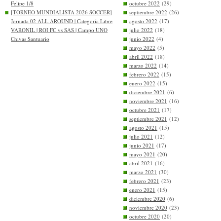
Felipe 1/8
octubre 2022
(29)
[TORNEO MUNDIALISTA 2026 SOCCER]
septiembre 2022
(26)
Jornada 02 ALL AROUND | Categoría Libre
agosto 2022
(17)
VARONIL | ROI FC vs SAS | Campo UNO
julio 2022
(18)
Chivas Santuario
junio 2022
(4)
mayo 2022
(5)
abril 2022
(18)
marzo 2022
(14)
febrero 2022
(15)
enero 2022
(15)
diciembre 2021
(6)
noviembre 2021
(16)
octubre 2021
(17)
septiembre 2021
(12)
agosto 2021
(15)
julio 2021
(12)
junio 2021
(17)
mayo 2021
(20)
abril 2021
(16)
marzo 2021
(30)
febrero 2021
(23)
enero 2021
(15)
diciembre 2020
(6)
noviembre 2020
(23)
octubre 2020
(20)