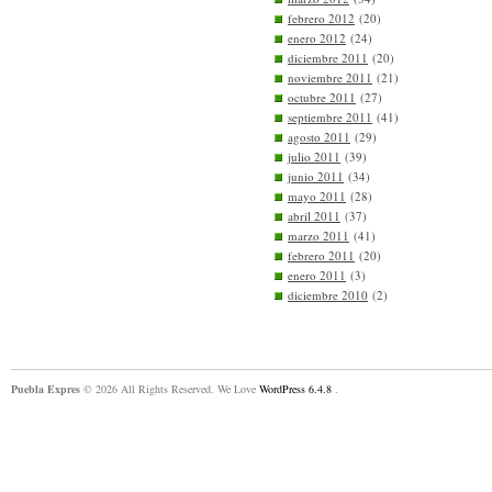
febrero 2012
(20)
enero 2012
(24)
diciembre 2011
(20)
noviembre 2011
(21)
octubre 2011
(27)
septiembre 2011
(41)
agosto 2011
(29)
julio 2011
(39)
junio 2011
(34)
mayo 2011
(28)
abril 2011
(37)
marzo 2011
(41)
febrero 2011
(20)
enero 2011
(3)
diciembre 2010
(2)
Puebla Expres
© 2026 All Rights Reserved. We Love
WordPress 6.4.8
.