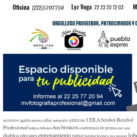
Beisbol
aztecas UDLA
beisbol
acereros
atlas
aguila
america
autografos
broncos
Profesional
box
conferencia de prensa
belleza futbolera
cruz azul
lob
entrenamiento
diablos
edecanes
futbol
leones
laguna
liga premier