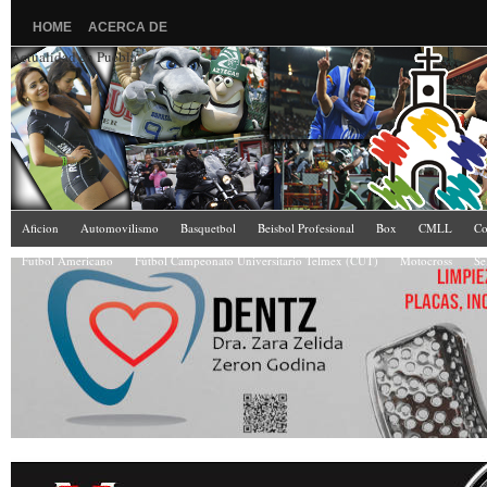
HOME
ACERCA DE
Actualidad en Puebla
Aficion
Automovilismo
Basquetbol
Beisbol Profesional
Box
CMLL
Co
Futbol Americano
Fútbol Campeonato Universitario Telmex (CUT)
Motocross
Se