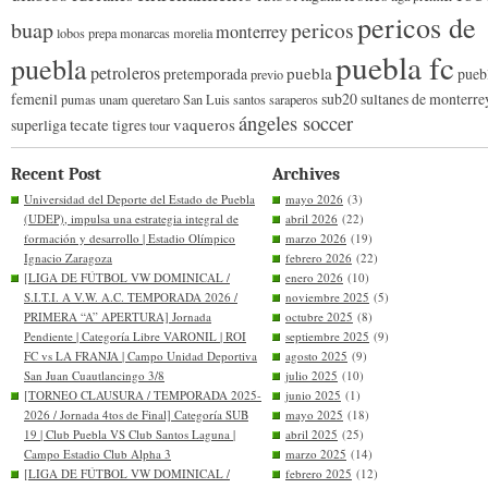
pericos de
buap
pericos
monterrey
lobos prepa
monarcas morelia
puebla fc
puebla
petroleros
puebla
pretemporada
pueb
previo
femenil
sub20
sultanes de monterre
pumas unam
queretaro
San Luis
santos
saraperos
ángeles soccer
tecate
vaqueros
superliga
tigres
tour
Recent Post
Archives
Universidad del Deporte del Estado de Puebla
mayo 2026
(3)
(UDEP), impulsa una estrategia integral de
abril 2026
(22)
formación y desarrollo | Estadio Olímpico
marzo 2026
(19)
Ignacio Zaragoza
febrero 2026
(22)
[LIGA DE FÚTBOL VW DOMINICAL /
enero 2026
(10)
S.I.T.I. A V.W. A.C. TEMPORADA 2026 /
noviembre 2025
(5)
PRIMERA “A” APERTURA] Jornada
octubre 2025
(8)
Pendiente | Categoría Libre VARONIL | ROI
septiembre 2025
(9)
FC vs LA FRANJA | Campo Unidad Deportiva
agosto 2025
(9)
San Juan Cuautlancingo 3/8
julio 2025
(10)
[TORNEO CLAUSURA / TEMPORADA 2025-
junio 2025
(1)
2026 / Jornada 4tos de Final] Categoría SUB
mayo 2025
(18)
19 | Club Puebla VS Club Santos Laguna |
abril 2025
(25)
Campo Estadio Club Alpha 3
marzo 2025
(14)
[LIGA DE FÚTBOL VW DOMINICAL /
febrero 2025
(12)