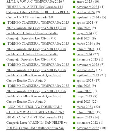
S.I.T.I. A V.W. A.C. TEMPORADA 2026 /
enero 2025
(10)
PRIMERA “A” APERTURA] Jornada 14 |
noviembre 2024
(4)
Categoría Libre VARONIL | ROI FC vs REGA |
octubre 2024
(9)
Campo UNO Chivas Santuario 2/8
septiembre 2024
(15)
[TORNEO CLAUSURA / TEMPORADA 2025-
agosto 2024
(8)
2026 / Jornada 16] Categoría SUB 15 | Club
julio 2024
(9)
Puebla VS FC Juárez | Cancha Estadio
mayo 2024
(1)
Complejo Deportivo Los Olivos MX
abril 2024
(9)
[TORNEO CLAUSURA / TEMPORADA 2025-
marzo 2024
(19)
2026 / Jornada 16] Categoría SUB 17 | Club
febrero 2024
(14)
Puebla VS FC Juárez | Cancha Estadio
enero 2024
(22)
Complejo Deportivo Los Olivos MX
diciembre 2023
(1)
[TORNEO CLAUSURA / TEMPORADA 2025-
noviembre 2023
(7)
2026 / Jornada 17] Categoría SUB 19 | Club
octubre 2023
(15)
Puebla VS Gallos Blancos de Querétaro |
septiembre 2023
(21)
Campo Estadio Club Alpha 3
agosto 2023
(17)
[TORNEO CLAUSURA / TEMPORADA 2025-
julio 2023
(9)
2026 / Jornada 17] Categoría SUB 21 | Club
junio 2023
(3)
Puebla VS Gallos Blancos de Querétaro |
mayo 2023
(8)
Campo Estadio Club Alpha 3
abril 2023
(22)
[LIGA DE FÚTBOL VW DOMINICAL /
marzo 2023
(22)
S.I.T.I. A V.W. A.C. TEMPORADA 2026 /
febrero 2023
(19)
PRIMERA “A” APERTURA] Jornada 13 |
enero 2023
(14)
Categoría Libre VARONIL | SAN FELIPE vs
diciembre 2022
(1)
ROI FC | Campo UNO Multideportivo San
noviembre 2022
(10)