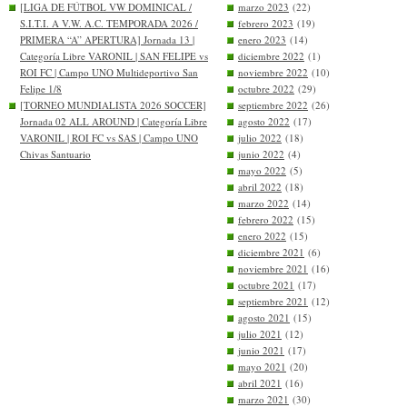
[LIGA DE FÚTBOL VW DOMINICAL /
marzo 2023
(22)
S.I.T.I. A V.W. A.C. TEMPORADA 2026 /
febrero 2023
(19)
PRIMERA “A” APERTURA] Jornada 13 |
enero 2023
(14)
Categoría Libre VARONIL | SAN FELIPE vs
diciembre 2022
(1)
ROI FC | Campo UNO Multideportivo San
noviembre 2022
(10)
Felipe 1/8
octubre 2022
(29)
[TORNEO MUNDIALISTA 2026 SOCCER]
septiembre 2022
(26)
Jornada 02 ALL AROUND | Categoría Libre
agosto 2022
(17)
VARONIL | ROI FC vs SAS | Campo UNO
julio 2022
(18)
Chivas Santuario
junio 2022
(4)
mayo 2022
(5)
abril 2022
(18)
marzo 2022
(14)
febrero 2022
(15)
enero 2022
(15)
diciembre 2021
(6)
noviembre 2021
(16)
octubre 2021
(17)
septiembre 2021
(12)
agosto 2021
(15)
julio 2021
(12)
junio 2021
(17)
mayo 2021
(20)
abril 2021
(16)
marzo 2021
(30)