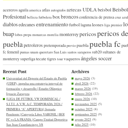
Beisbol
aztecas UDLA
beisbol
acereros
atlas
aguila
america
autografos
broncos
Profesional
box
conferencia de prensa
belleza futbolera
cruz azu
l
entrenamiento
diablos
edecanes
futbol
leones
laguna
liga premier
pericos d
buap
pericos
monterrey
lobos prepa
monarcas morelia
puebla fc
puebla
petroleros
puebla
pretemporada
pue
previo
fc femenil
sub20
sultanes de
pumas unam
queretaro
San Luis
santos
saraperos
ángeles soccer
tecate
vaqueros
monterrey
superliga
tigres
tour
Recent Post
Archives
Universidad del Deporte del Estado de Puebla
mayo 2026
(3)
(UDEP), impulsa una estrategia integral de
abril 2026
(22)
formación y desarrollo | Estadio Olímpico
marzo 2026
(19)
Ignacio Zaragoza
febrero 2026
(22)
[LIGA DE FÚTBOL VW DOMINICAL /
enero 2026
(10)
S.I.T.I. A V.W. A.C. TEMPORADA 2026 /
noviembre 2025
(5)
PRIMERA “A” APERTURA] Jornada
octubre 2025
(8)
Pendiente | Categoría Libre VARONIL | ROI
septiembre 2025
(9)
FC vs LA FRANJA | Campo Unidad Deportiva
agosto 2025
(9)
San Juan Cuautlancingo 3/8
julio 2025
(10)