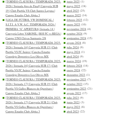
[TORNEO CLAUSURA / TEMPORADA 2025-
junio 2025
(1)
2026 / Jornada 4tos de Final] Categoría SUB
mayo 2025
(18)
19 | Club Puebla VS Club Santos Laguna |
abril 2025
(25)
Campo Estadio Club Alpha 3
marzo 2025
(14)
[LIGA DE FÚTBOL VW DOMINICAL /
febrero 2025
(12)
S.I.T.I. A V.W. A.C. TEMPORADA 2026 /
enero 2025
(10)
PRIMERA “A” APERTURA] Jornada 14 |
noviembre 2024
(4)
Categoría Libre VARONIL | ROI FC vs REGA |
octubre 2024
(9)
Campo UNO Chivas Santuario 2/8
septiembre 2024
(15)
[TORNEO CLAUSURA / TEMPORADA 2025-
agosto 2024
(8)
2026 / Jornada 16] Categoría SUB 15 | Club
julio 2024
(9)
Puebla VS FC Juárez | Cancha Estadio
mayo 2024
(1)
Complejo Deportivo Los Olivos MX
abril 2024
(9)
[TORNEO CLAUSURA / TEMPORADA 2025-
marzo 2024
(19)
2026 / Jornada 16] Categoría SUB 17 | Club
febrero 2024
(14)
Puebla VS FC Juárez | Cancha Estadio
enero 2024
(22)
Complejo Deportivo Los Olivos MX
diciembre 2023
(1)
[TORNEO CLAUSURA / TEMPORADA 2025-
noviembre 2023
(7)
2026 / Jornada 17] Categoría SUB 19 | Club
octubre 2023
(15)
Puebla VS Gallos Blancos de Querétaro |
septiembre 2023
(21)
Campo Estadio Club Alpha 3
agosto 2023
(17)
[TORNEO CLAUSURA / TEMPORADA 2025-
julio 2023
(9)
2026 / Jornada 17] Categoría SUB 21 | Club
junio 2023
(3)
Puebla VS Gallos Blancos de Querétaro |
mayo 2023
(8)
Campo Estadio Club Alpha 3
abril 2023
(22)