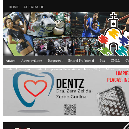
HOME
ACERCA DE
Actualidad en Puebla
Aficion
Automovilismo
Basquetbol
Beisbol Profesional
Box
CMLL
Co
Futbol Americano
Fútbol Campeonato Universitario Telmex (CUT)
Motocross
Se