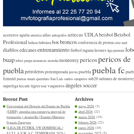
Beisbol
aztecas UDLA
beisbol
acereros
atlas
aguila
america
autografos
broncos
Profesional
box
conferencia de prensa
belleza futbolera
cruz azul
lob
entrenamiento
diablos
edecanes
futbol
leones
laguna
liga premier
pericos de
buap
pericos
monterrey
lobos prepa
monarcas morelia
puebla fc
puebla
petroleros
puebla
pretemporada
pueb
previo
femenil
sub20
sultanes de monterre
pumas unam
queretaro
San Luis
santos
saraperos
ángeles soccer
tecate
vaqueros
superliga
tigres
tour
Recent Post
Archives
Universidad del Deporte del Estado de Puebla
mayo 2026
(3)
(UDEP), impulsa una estrategia integral de
abril 2026
(22)
formación y desarrollo | Estadio Olímpico
marzo 2026
(19)
Ignacio Zaragoza
febrero 2026
(22)
[LIGA DE FÚTBOL VW DOMINICAL /
enero 2026
(10)
S.I.T.I. A V.W. A.C. TEMPORADA 2026 /
noviembre 2025
(5)