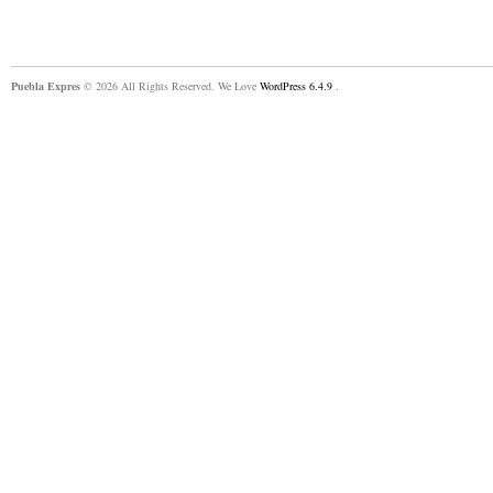
Puebla Expres
© 2026 All Rights Reserved. We Love
WordPress 6.4.9
.