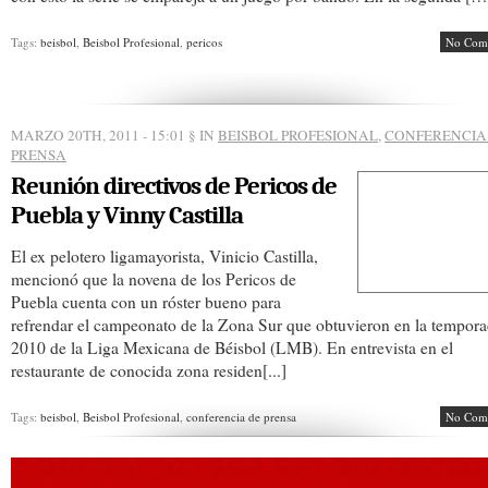
Tags:
beisbol
,
Beisbol Profesional
,
pericos
No Com
MARZO 20TH, 2011 - 15:01
§ IN
BEISBOL PROFESIONAL
,
CONFERENCIA
PRENSA
Reunión directivos de Pericos de
Puebla y Vinny Castilla
El ex pelotero ligamayorista, Vinicio Castilla,
mencionó que la novena de los Pericos de
Puebla cuenta con un róster bueno para
refrendar el campeonato de la Zona Sur que obtuvieron en la tempor
2010 de la Liga Mexicana de Béisbol (LMB). En entrevista en el
restaurante de conocida zona residen[...]
Tags:
beisbol
,
Beisbol Profesional
,
conferencia de prensa
No Com