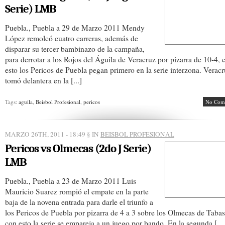
Serie) LMB
Puebla., Puebla a 29 de Marzo 2011 Mendy
López remolcó cuatro carreras, además de
disparar su tercer bambinazo de la campaña,
para derrotar a los Rojos del Águila de Veracruz por pizarra de 10-4, 
esto los Pericos de Puebla pegan primero en la serie interzona. Verac
tomó delantera en la [...]
Tags:
aguila
,
Beisbol Profesional
,
pericos
No Com
MARZO 26TH, 2011 - 18:49
§ IN
BEISBOL PROFESIONAL
Pericos vs Olmecas (2do J Serie)
LMB
Puebla., Puebla a 23 de Marzo 2011 Luis
Mauricio Suarez rompió el empate en la parte
baja de la novena entrada para darle el triunfo a
los Pericos de Puebla por pizarra de 4 a 3 sobre los Olmecas de Tabas
con esto la serie se empareja a un juego por bando. En la segunda […]