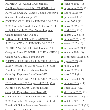
PRIMERA “A” APERTURA] Jornada
octubre 2025
(8)
Pendiente | Categoría Libre VARONIL | ROI
septiembre 2025
(9)
FC vs LA FRANJA | Campo Unidad Deportiva
agosto 2025
(9)
San Juan Cuautlancingo 3/8
julio 2025
(10)
[TORNEO CLAUSURA / TEMPORADA 2025-
junio 2025
(1)
2026 / Jornada 4tos de Final] Categoría SUB
mayo 2025
(18)
19 | Club Puebla VS Club Santos Laguna |
abril 2025
(25)
Campo Estadio Club Alpha 3
marzo 2025
(14)
[LIGA DE FÚTBOL VW DOMINICAL /
febrero 2025
(12)
S.I.T.I. A V.W. A.C. TEMPORADA 2026 /
enero 2025
(10)
PRIMERA “A” APERTURA] Jornada 14 |
noviembre 2024
(4)
Categoría Libre VARONIL | ROI FC vs REGA |
octubre 2024
(9)
Campo UNO Chivas Santuario 2/8
septiembre 2024
(15)
[TORNEO CLAUSURA / TEMPORADA 2025-
agosto 2024
(8)
2026 / Jornada 16] Categoría SUB 15 | Club
julio 2024
(9)
Puebla VS FC Juárez | Cancha Estadio
mayo 2024
(1)
Complejo Deportivo Los Olivos MX
abril 2024
(9)
[TORNEO CLAUSURA / TEMPORADA 2025-
marzo 2024
(19)
2026 / Jornada 16] Categoría SUB 17 | Club
febrero 2024
(14)
Puebla VS FC Juárez | Cancha Estadio
enero 2024
(22)
Complejo Deportivo Los Olivos MX
diciembre 2023
(1)
[TORNEO CLAUSURA / TEMPORADA 2025-
noviembre 2023
(7)
2026 / Jornada 17] Categoría SUB 19 | Club
octubre 2023
(15)
Puebla VS Gallos Blancos de Querétaro |
septiembre 2023
(21)
Campo Estadio Club Alpha 3
agosto 2023
(17)