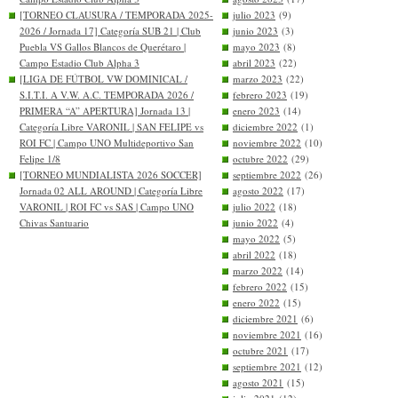
[TORNEO CLAUSURA / TEMPORADA 2025-
julio 2023
(9)
2026 / Jornada 17] Categoría SUB 21 | Club
junio 2023
(3)
Puebla VS Gallos Blancos de Querétaro |
mayo 2023
(8)
Campo Estadio Club Alpha 3
abril 2023
(22)
[LIGA DE FÚTBOL VW DOMINICAL /
marzo 2023
(22)
S.I.T.I. A V.W. A.C. TEMPORADA 2026 /
febrero 2023
(19)
PRIMERA “A” APERTURA] Jornada 13 |
enero 2023
(14)
Categoría Libre VARONIL | SAN FELIPE vs
diciembre 2022
(1)
ROI FC | Campo UNO Multideportivo San
noviembre 2022
(10)
Felipe 1/8
octubre 2022
(29)
[TORNEO MUNDIALISTA 2026 SOCCER]
septiembre 2022
(26)
Jornada 02 ALL AROUND | Categoría Libre
agosto 2022
(17)
VARONIL | ROI FC vs SAS | Campo UNO
julio 2022
(18)
Chivas Santuario
junio 2022
(4)
mayo 2022
(5)
abril 2022
(18)
marzo 2022
(14)
febrero 2022
(15)
enero 2022
(15)
diciembre 2021
(6)
noviembre 2021
(16)
octubre 2021
(17)
septiembre 2021
(12)
agosto 2021
(15)