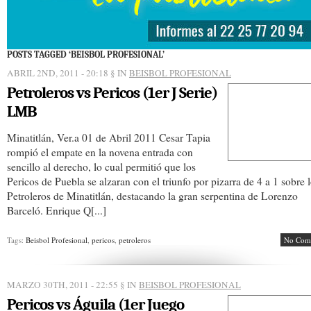
POSTS TAGGED ‘BEISBOL PROFESIONAL’
ABRIL 2ND, 2011 - 20:18
§ IN
BEISBOL PROFESIONAL
Petroleros vs Pericos (1er J Serie)
LMB
Minatitlán, Ver.a 01 de Abril 2011 Cesar Tapia
rompió el empate en la novena entrada con
sencillo al derecho, lo cual permitió que los
Pericos de Puebla se alzaran con el triunfo por pizarra de 4 a 1 sobre 
Petroleros de Minatitlán, destacando la gran serpentina de Lorenzo
Barceló. Enrique Q[...]
Tags:
Beisbol Profesional
,
pericos
,
petroleros
No Com
MARZO 30TH, 2011 - 22:55
§ IN
BEISBOL PROFESIONAL
Pericos vs Águila (1er Juego