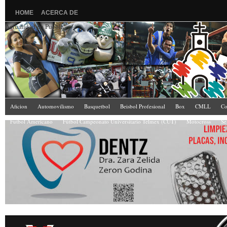
HOME
ACERCA DE
Actualidad en Puebla
Aficion
Automovilismo
Basquetbol
Beisbol Profesional
Box
CMLL
Co
Futbol Americano
Fútbol Campeonato Universitario Telmex (CUT)
Motocross
Se