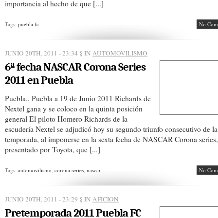
importancia al hecho de que [...]
Tags:
puebla fc
No Com
JUNIO 20TH, 2011 - 23:34
§ IN
AUTOMOVILISMO
6ª fecha NASCAR Corona Series
2011 en Puebla
Puebla., Puebla a 19 de Junio 2011 Richards de
Nextel gana y se coloco en la quinta posición
general El piloto Homero Richards de la
escudería Nextel se adjudicó hoy su segundo triunfo consecutivo de la
temporada, al imponerse en la sexta fecha de NASCAR Corona series,
presentado por Toyota, que [...]
Tags:
automovilismo
,
corona series
,
nascar
No Com
JUNIO 20TH, 2011 - 23:29
§ IN
AFICION
Pretemporada 2011 Puebla FC