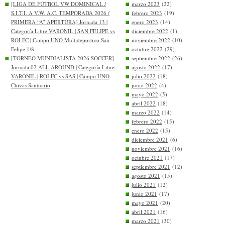
[LIGA DE FÚTBOL VW DOMINICAL /
marzo 2023
(22)
S.I.T.I. A V.W. A.C. TEMPORADA 2026 /
febrero 2023
(19)
PRIMERA “A” APERTURA] Jornada 13 |
enero 2023
(14)
Categoría Libre VARONIL | SAN FELIPE vs
diciembre 2022
(1)
ROI FC | Campo UNO Multideportivo San
noviembre 2022
(10)
Felipe 1/8
octubre 2022
(29)
[TORNEO MUNDIALISTA 2026 SOCCER]
septiembre 2022
(26)
Jornada 02 ALL AROUND | Categoría Libre
agosto 2022
(17)
VARONIL | ROI FC vs SAS | Campo UNO
julio 2022
(18)
Chivas Santuario
junio 2022
(4)
mayo 2022
(5)
abril 2022
(18)
marzo 2022
(14)
febrero 2022
(15)
enero 2022
(15)
diciembre 2021
(6)
noviembre 2021
(16)
octubre 2021
(17)
septiembre 2021
(12)
agosto 2021
(15)
julio 2021
(12)
junio 2021
(17)
mayo 2021
(20)
abril 2021
(16)
marzo 2021
(30)