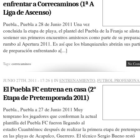
enfrentar a Correcaminos (1ª A
Liga de Ascenso)
Puebla., Puebla a 28 de Junio 2011 Una vez
concluida la etapa de playa, el plantel del Puebla de la Franja se alista
sostener sus primeros encuentros amistosos como parte de su prepara
rumbo al Apertura 2011. Es así que los blanquiazules abrirán sus part
de preparación enfrentando a[...]
Tags:
correcaminos
No Com
JUNIO 27TH, 2011 - 17:26
§ IN
ENTRENAMIENTO
,
FUTBOL PROFESIONA
El Puebla FC entrena en casa (2°
Etapa de Pretemporada 2011)
Puebla., Puebla a 27 de Junio 2011 Muy
temprano los jugadores que conforman la actual
plantilla del Puebla FC fueron llegando al
estadio Cuauhtémoc después de realizar la primera etapa de pretempo
en las playas de Acapulco, Guerrero. El técnico Sergio Bueno restó