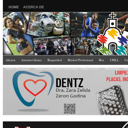
HOME
ACERCA DE
Actualidad en Puebla
Aficion
Automovilismo
Basquetbol
Beisbol Profesional
Box
CMLL
Co
Futbol Americano
Fútbol Campeonato Universitario Telmex (CUT)
Motocross
Se