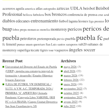
Beisbol
aztecas UDLA
beisbol
acereros
atlas
aguila
america
autografos
broncos
Profesional
box
conferencia de prensa
belleza futbolera
cruz azu
l
entrenamiento
diablos
edecanes
futbol
leones
laguna
liga premier
pericos d
buap
pericos
monterrey
lobos prepa
monarcas morelia
puebla fc
puebla
petroleros
puebla
pretemporada
pue
previo
fc femenil
sub20
sultanes de
pumas unam
queretaro
San Luis
santos
saraperos
ángeles soccer
tecate
vaqueros
monterrey
superliga
tigres
tour
Recent Post
Archives
Universidad del Deporte del Estado de Puebla
mayo 2026
(3)
(UDEP), impulsa una estrategia integral de
abril 2026
(22)
formación y desarrollo | Estadio Olímpico
marzo 2026
(19)
Ignacio Zaragoza
febrero 2026
(22)
[LIGA DE FÚTBOL VW DOMINICAL /
enero 2026
(10)
S.I.T.I. A V.W. A.C. TEMPORADA 2026 /
noviembre 2025
(5)
PRIMERA “A” APERTURA] Jornada
octubre 2025
(8)
Pendiente | Categoría Libre VARONIL | ROI
septiembre 2025
(9)
FC vs LA FRANJA | Campo Unidad Deportiva
agosto 2025
(9)
San Juan Cuautlancingo 3/8
julio 2025
(10)