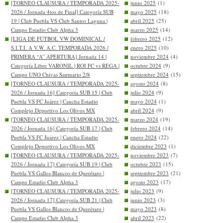
[TORNEO CLAUSURA / TEMPORADA 2025-
junio 2025
(1)
2026 / Jornada 4tos de Final] Categoría SUB
mayo 2025
(18)
19 | Club Puebla VS Club Santos Laguna |
abril 2025
(25)
Campo Estadio Club Alpha 3
marzo 2025
(14)
[LIGA DE FÚTBOL VW DOMINICAL /
febrero 2025
(12)
S.I.T.I. A V.W. A.C. TEMPORADA 2026 /
enero 2025
(10)
PRIMERA “A” APERTURA] Jornada 14 |
noviembre 2024
(4)
Categoría Libre VARONIL | ROI FC vs REGA |
octubre 2024
(9)
Campo UNO Chivas Santuario 2/8
septiembre 2024
(15)
[TORNEO CLAUSURA / TEMPORADA 2025-
agosto 2024
(8)
2026 / Jornada 16] Categoría SUB 15 | Club
julio 2024
(9)
Puebla VS FC Juárez | Cancha Estadio
mayo 2024
(1)
Complejo Deportivo Los Olivos MX
abril 2024
(9)
[TORNEO CLAUSURA / TEMPORADA 2025-
marzo 2024
(19)
2026 / Jornada 16] Categoría SUB 17 | Club
febrero 2024
(14)
Puebla VS FC Juárez | Cancha Estadio
enero 2024
(22)
Complejo Deportivo Los Olivos MX
diciembre 2023
(1)
[TORNEO CLAUSURA / TEMPORADA 2025-
noviembre 2023
(7)
2026 / Jornada 17] Categoría SUB 19 | Club
octubre 2023
(15)
Puebla VS Gallos Blancos de Querétaro |
septiembre 2023
(21)
Campo Estadio Club Alpha 3
agosto 2023
(17)
[TORNEO CLAUSURA / TEMPORADA 2025-
julio 2023
(9)
2026 / Jornada 17] Categoría SUB 21 | Club
junio 2023
(3)
Puebla VS Gallos Blancos de Querétaro |
mayo 2023
(8)
Campo Estadio Club Alpha 3
abril 2023
(22)