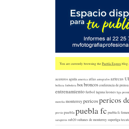
You are currently browsing the
Puebla Expres
blog 
aztecas 
acereros
atlas
aguila
america
autografos
broncos
box
conferencia de prensa
belleza futbolera
entrenamiento
futbol
leones
laguna
liga prem
pericos d
pericos
monterrey
morelia
puebla fc
puebla
puebla fc femen
previo
tecat
sub20
sultanes de monterrey
superliga
saraperos