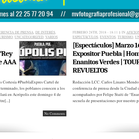
ERENCIA DE PRENSA
,
DE INTERÉS
,
FEBRERO 28TH, 2018 - 18:11
§ IN
AFICIO
URISMO
,
UNCATEGORIZED
,
VARIOS
ESPECTÁCULOS
,
EVENTOS
,
TURISMO
,
U
[Espectáculos] Marzo 1
 “Rey
Expositor Puebla | Hom
de AAA
Enanitos Verdes | TO
REVUELTOS
 Cortesía #PueblaExpres Cartel de
Redacción LCC. Carlos Linares Mendoza
 terminado, los poblanos conocen a los
conferencia de prensa desde la Ciudad 
llará en Acrópolis este domingo 4 de
acompañados por Felipe Staiti de “Enan
re[...]
secuela de presentaciones por nuestro paí
No Comments