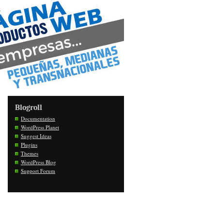
Blogroll
Documentation
WordPress Planet
Suggest Ideas
Plugins
Themes
WordPress Blog
Support Forum