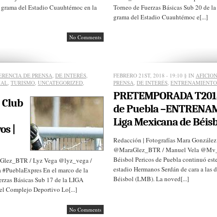
 grama del Estadio Cuauhtémoc en la
Torneo de Fuerzas Básicas Sub 20 de l
grama del Estadio Cuauhtémoc e[...]
No Comments
ERENCIA DE PRENSA
,
DE INTERÉS
,
FEBRERO 21ST, 2018 - 19:10
§ IN
AFICIO
NAL
,
TURISMO
,
UNCATEGORIZED
,
PRENSA
,
DE INTERÉS
,
ENTRENAMIENTO
PRETEMPORADA T2018 
 Club
de Puebla –ENTRENAM
Liga Mexicana de Béisb
os |
Redacción | Fotografías Mara González
@MaraGlez_BTR / Manuel Vela @Mv_M
Béisbol Pericos de Puebla continuó este
aGlez_BTR / Lyz Vega @lyz_vega /
estadio Hermanos Serdán de cara a las
#PueblaExpres En el marco de la
Béisbol (LMB). La noved[...]
erzas Básicas Sub 17 de la LIGA
l Complejo Deportivo Lo[...]
No Comments