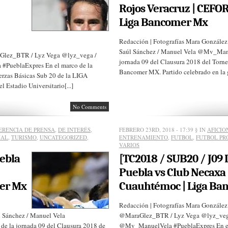
Rojos Veracruz | CEFO
Liga Bancomer Mx
Redacción | Fotografías Mara Gonzál
Saúl Sánchez / Manuel Vela @Mv_Manu
aGlez_BTR / Lyz Vega @lyz_vega /
jornada 09 del Clausura 2018 del Torne
#PueblaExpres En el marco de la
Bancomer MX. Partido celebrado en la 
erzas Básicas Sub 20 de la LIGA
 Estadio Universitario[...]
No Comments
ERENCIA DE PRENSA
,
DE INTERÉS
,
FEBRERO 23RD, 2018 - 17:39
§ IN
AFICIO
NAL
,
TURISMO
,
UNCATEGORIZED
,
ENTRENAMIENTO
,
FUTBOL
,
FUTBOL PR
VARIOS
uebla
[TC2018 / SUB20 / J09 
Puebla vs Club Necaxa 
er Mx
Cuauhtémoc | Liga Ba
Redacción | Fotografías Mara González
Sánchez / Manuel Vela
@MaraGlez_BTR / Lyz Vega @lyz_vega 
 la jornada 09 del Clausura 2018 de
@Mv_ManuelVela #PueblaExpres En el m