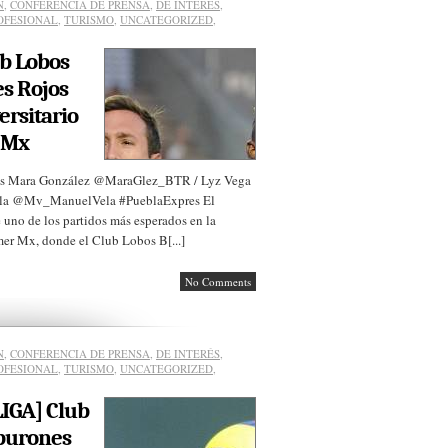
N
,
CONFERENCIA DE PRENSA
,
DE INTERÉS
,
OFESIONAL
,
TURISMO
,
UNCATEGORIZED
,
ub Lobos
s Rojos
ersitario
 Mx
fías Mara González @MaraGlez_BTR / Lyz Vega
Vela @Mv_ManuelVela #PueblaExpres El
 uno de los partidos más esperados en la
r Mx, donde el Club Lobos B[...]
No Comments
N
,
CONFERENCIA DE PRENSA
,
DE INTERÉS
,
OFESIONAL
,
TURISMO
,
UNCATEGORIZED
,
LIGA] Club
burones