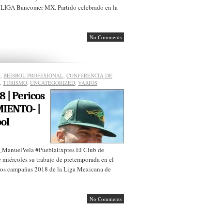
a LIGA Bancomer MX. Partido celebrado en la
No Comments
N
,
BEISBOL PROFESIONAL
,
CONFERENCIA DE
,
TURISMO
,
UNCATEGORIZED
,
VARIOS
| Pericos
IENTO- |
ol
anuelVela #PueblaExpres El Club de
 miércoles su trabajo de pretemporada en el
 dos campañas 2018 de la Liga Mexicana de
No Comments