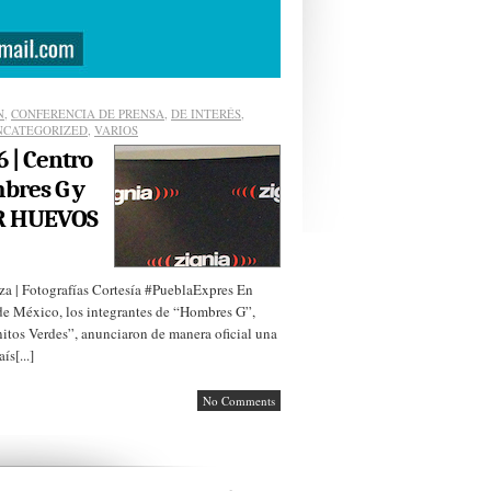
N
,
CONFERENCIA DE PRENSA
,
DE INTERÉS
,
NCATEGORIZED
,
VARIOS
6 | Centro
bres G y
UR HUEVOS
 | Fotografías Cortesía #PueblaExpres En
de México, los integrantes de “Hombres G”,
itos Verdes”, anunciaron de manera oficial una
s[...]
No Comments