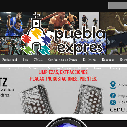
l Profesional
Box
CMLL
Conferencia de Prensa
De Interés
Edecanes
Entr
ario Telmex (CUT)
Motocross
Selección Nacional de México
Turismo
Uncategoriz