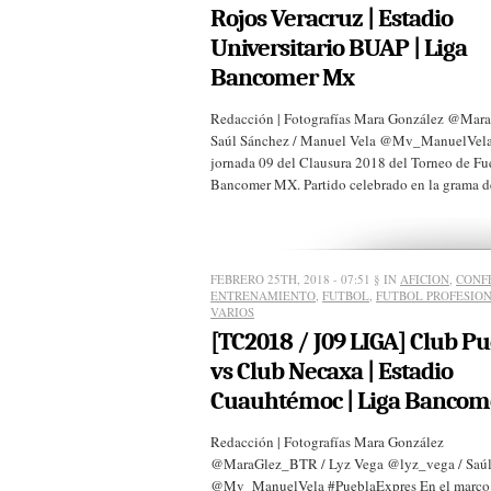
Rojos Veracruz | Estadio
Universitario BUAP | Liga
Bancomer Mx
Redacción | Fotografías Mara González @Mar
Saúl Sánchez / Manuel Vela @Mv_ManuelVela 
jornada 09 del Clausura 2018 del Torneo de Fu
Bancomer MX. Partido celebrado en la grama del
FEBRERO 25TH, 2018 - 07:51
§ IN
AFICION
,
CONF
ENTRENAMIENTO
,
FUTBOL
,
FUTBOL PROFESIO
VARIOS
[TC2018 / J09 LIGA] Club P
vs Club Necaxa | Estadio
Cuauhtémoc | Liga Bancom
Redacción | Fotografías Mara González
@MaraGlez_BTR / Lyz Vega @lyz_vega / Saúl 
@Mv_ManuelVela #PueblaExpres En el marco de