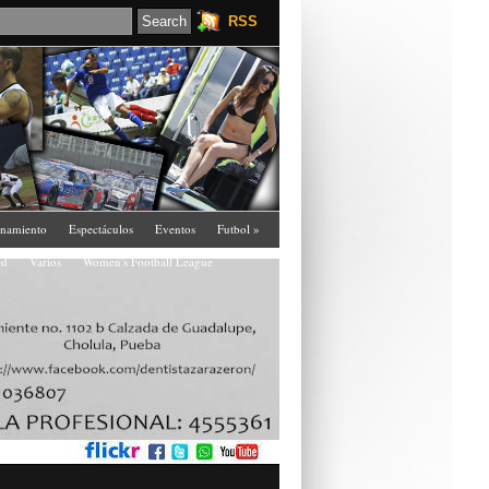
RSS
enamiento
Espectáculos
Eventos
Futbol
»
ed
Varios
Women's Football League