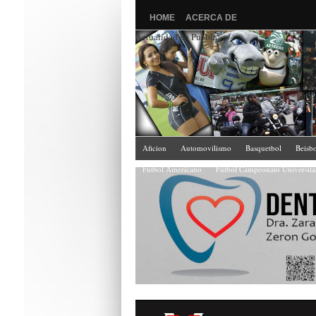
HOME
ACERCA DE
Actualidad en Puebla
Aficion
Automovilismo
Basquetbol
Beisbo
Futbol Americano
Fútbol Campeonato Universit