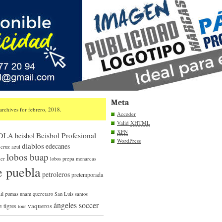
Meta
archives for febrero, 2018.
Acceder
Valid
XHTML
XFN
Beisbol Profesional
UDLA
beisbol
WordPress
diablos
edecanes
cruz azul
lobos buap
ier
lobos prepa
monarcas
e puebla
petroleros
pretemporada
il
pumas unam
queretaro
San Luis
santos
ángeles soccer
e
vaqueros
tigres
tour