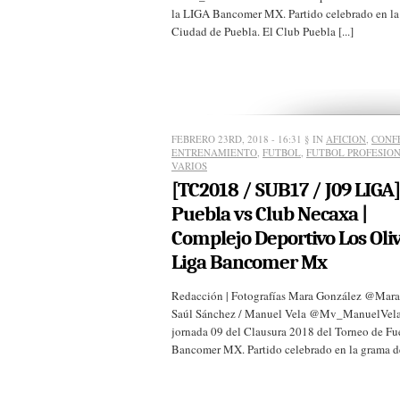
la LIGA Bancomer MX. Partido celebrado en la
Ciudad de Puebla. El Club Puebla [...]
FEBRERO 23RD, 2018 - 16:31
§ IN
AFICION
,
CONF
ENTRENAMIENTO
,
FUTBOL
,
FUTBOL PROFESIO
VARIOS
[TC2018 / SUB17 / J09 LIGA]
Puebla vs Club Necaxa |
Complejo Deportivo Los Oliv
Liga Bancomer Mx
Redacción | Fotografías Mara González @Mar
Saúl Sánchez / Manuel Vela @Mv_ManuelVela 
jornada 09 del Clausura 2018 del Torneo de Fu
Bancomer MX. Partido celebrado en la grama de