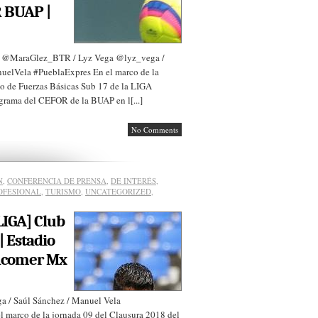
R BUAP |
ez @MaraGlez_BTR / Lyz Vega @lyz_vega /
elVela #PueblaExpres En el marco de la
o de Fuerzas Básicas Sub 17 de la LIGA
grama del CEFOR de la BUAP en l[...]
No Comments
N
,
CONFERENCIA DE PRENSA
,
DE INTERÉS
,
OFESIONAL
,
TURISMO
,
UNCATEGORIZED
,
LIGA] Club
| Estadio
ncomer Mx
/ Saúl Sánchez / Manuel Vela
arco de la jornada 09 del Clausura 2018 del