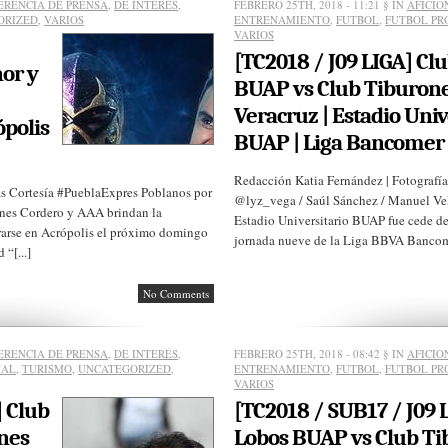
ERENCIA DE PRENSA
,
DE INTERÉS
,
FEBRERO 25TH, 2018 - 11:21
§ IN
AFICIO
ORIZED
,
VARIOS
ENTRENAMIENTO
,
FUTBOL
,
FUTBOL PR
VARIOS
[TC2018 / J09 LIGA] Cl
nor y
BUAP vs Club Tiburone
Veracruz | Estadio Univ
polis
BUAP | Liga Bancomer
Redacción Katia Fernández | Fotogra
s Cortesía #PueblaExpres Poblanos por
@lyz_vega / Saúl Sánchez / Manuel 
ones Cordero y AAA brindan la
Estadio Universitario BUAP fue cede de
trarse en Acrópolis el próximo domingo
jornada nueve de la Liga BBVA Bancome
“[...]
No Comments
ERENCIA DE PRENSA
,
DE INTERÉS
,
FEBRERO 25TH, 2018 - 08:42
§ IN
AFICIO
NAL
,
TURISMO
,
UNCATEGORIZED
,
ENTRENAMIENTO
,
FUTBOL
,
FUTBOL PR
VARIOS
] Club
[TC2018 / SUB17 / J09 
nes
Lobos BUAP vs Club Ti