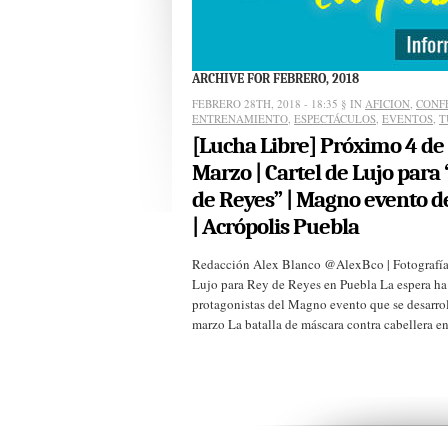
ARCHIVE FOR FEBRERO, 2018
FEBRERO 28TH, 2018 - 18:35
§ IN
AFICION
,
CONF
ENTRENAMIENTO
,
ESPECTÁCULOS
,
EVENTOS
,
T
[Lucha Libre] Próximo 4 de
Marzo | Cartel de Lujo para
de Reyes” | Magno evento 
| Acrópolis Puebla
Redacción Alex Blanco @AlexBco | Fotografías
Lujo para Rey de Reyes en Puebla La espera ha
protagonistas del Magno evento que se desarro
marzo La batalla de máscara contra cabellera ent