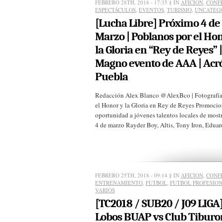
FEBRERO 28TH, 2018 - 17:35
§ IN
AFICION
,
CONF
ESPECTÁCULOS
,
EVENTOS
,
TURISMO
,
UNCATEG
[Lucha Libre] Próximo 4 de
Marzo | Poblanos por el Ho
la Gloria en “Rey de Reyes” |
Magno evento de AAA | Acró
Puebla
Redacción Alex Blanco @AlexBco | Fotografía
el Honor y la Gloria en Rey de Reyes Promoci
oportunidad a jóvenes talentos locales de mos
4 de marzo Rayder Boy, Altis, Tony Iron, Eduard 
FEBRERO 25TH, 2018 - 09:14
§ IN
AFICION
,
CONF
ENTRENAMIENTO
,
FUTBOL
,
FUTBOL PROFESIO
VARIOS
[TC2018 / SUB20 / J09 LIGA
Lobos BUAP vs Club Tiburo