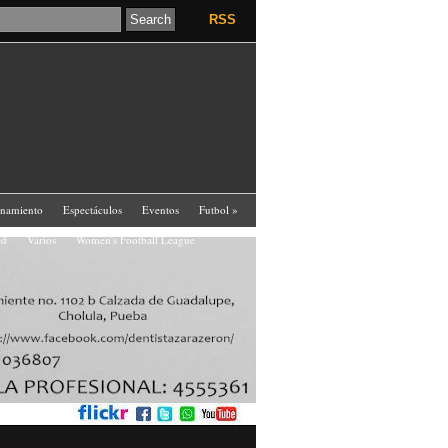
RSS
enamiento
Espectáculos
Eventos
Futbol
»
ed
Varios
Women's Football League