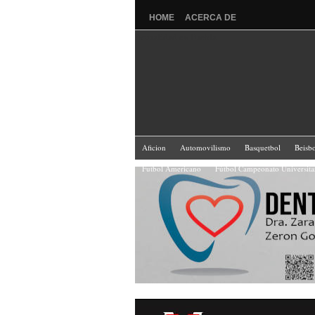
HOME
ACERCA DE
Actualidad en Puebla
Aficion
Automovilismo
Basquetbol
Beisbo
Futbol Americano
Fútbol Campeonato Universit