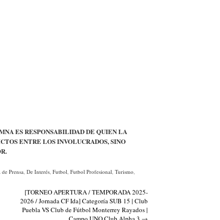
MNA ES RESPONSABILIDAD DE QUIEN LA
CTOS ENTRE LOS INVOLUCRADOS, SINO
R.
 de Prensa
,
De Interés
,
Futbol
,
Futbol Profesional
,
Turismo
,
[TORNEO APERTURA / TEMPORADA 2025-
2026 / Jornada CF Ida] Categoría SUB 15 | Club
Puebla VS Club de Fútbol Monterrey Rayados |
Campo UNO Club Alpha 3
→