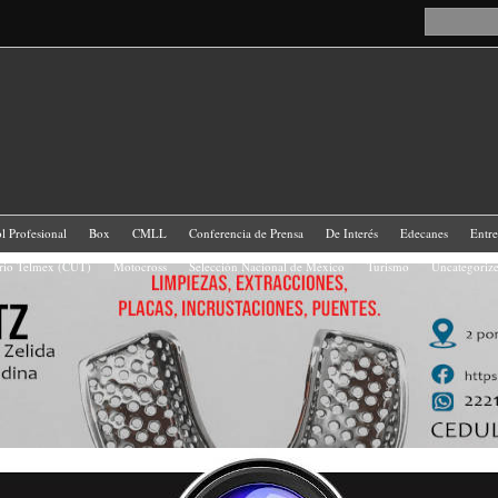
l Profesional
Box
CMLL
Conferencia de Prensa
De Interés
Edecanes
Entr
ario Telmex (CUT)
Motocross
Selección Nacional de México
Turismo
Uncategoriz