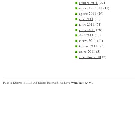
octubre 2011
(27)
septiembre 2011
(41)
agosto 2011
(29)
julio 2011
(39)
junio 2011
(34)
mayo 2011
(28)
abril 2011
(37)
marzo 2011
(41)
febrero 2011
(20)
enero 2011
(3)
diciembre 2010
(2)
Puebla Expres
© 2026 All Rights Reserved. We Love
WordPress 6.4.9
.