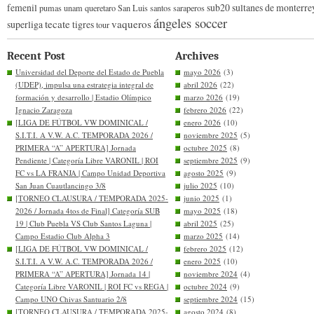
femenil
sub20
sultanes de monterre
pumas unam
queretaro
San Luis
santos
saraperos
ángeles soccer
tecate
vaqueros
superliga
tigres
tour
Recent Post
Archives
Universidad del Deporte del Estado de Puebla
mayo 2026
(3)
(UDEP), impulsa una estrategia integral de
abril 2026
(22)
formación y desarrollo | Estadio Olímpico
marzo 2026
(19)
Ignacio Zaragoza
febrero 2026
(22)
[LIGA DE FÚTBOL VW DOMINICAL /
enero 2026
(10)
S.I.T.I. A V.W. A.C. TEMPORADA 2026 /
noviembre 2025
(5)
PRIMERA “A” APERTURA] Jornada
octubre 2025
(8)
Pendiente | Categoría Libre VARONIL | ROI
septiembre 2025
(9)
FC vs LA FRANJA | Campo Unidad Deportiva
agosto 2025
(9)
San Juan Cuautlancingo 3/8
julio 2025
(10)
[TORNEO CLAUSURA / TEMPORADA 2025-
junio 2025
(1)
2026 / Jornada 4tos de Final] Categoría SUB
mayo 2025
(18)
19 | Club Puebla VS Club Santos Laguna |
abril 2025
(25)
Campo Estadio Club Alpha 3
marzo 2025
(14)
[LIGA DE FÚTBOL VW DOMINICAL /
febrero 2025
(12)
S.I.T.I. A V.W. A.C. TEMPORADA 2026 /
enero 2025
(10)
PRIMERA “A” APERTURA] Jornada 14 |
noviembre 2024
(4)
Categoría Libre VARONIL | ROI FC vs REGA |
octubre 2024
(9)
Campo UNO Chivas Santuario 2/8
septiembre 2024
(15)
[TORNEO CLAUSURA / TEMPORADA 2025-
agosto 2024
(8)