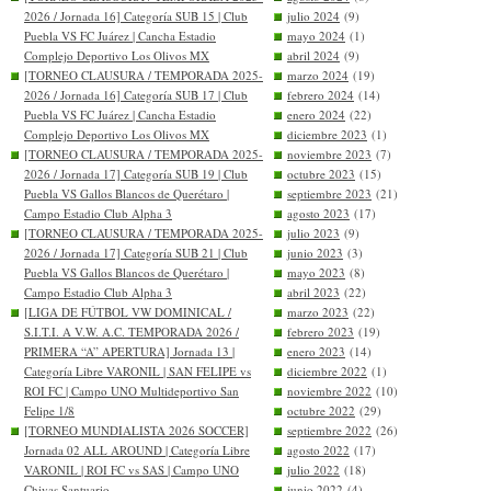
2026 / Jornada 16] Categoría SUB 15 | Club
julio 2024
(9)
Puebla VS FC Juárez | Cancha Estadio
mayo 2024
(1)
Complejo Deportivo Los Olivos MX
abril 2024
(9)
[TORNEO CLAUSURA / TEMPORADA 2025-
marzo 2024
(19)
2026 / Jornada 16] Categoría SUB 17 | Club
febrero 2024
(14)
Puebla VS FC Juárez | Cancha Estadio
enero 2024
(22)
Complejo Deportivo Los Olivos MX
diciembre 2023
(1)
[TORNEO CLAUSURA / TEMPORADA 2025-
noviembre 2023
(7)
2026 / Jornada 17] Categoría SUB 19 | Club
octubre 2023
(15)
Puebla VS Gallos Blancos de Querétaro |
septiembre 2023
(21)
Campo Estadio Club Alpha 3
agosto 2023
(17)
[TORNEO CLAUSURA / TEMPORADA 2025-
julio 2023
(9)
2026 / Jornada 17] Categoría SUB 21 | Club
junio 2023
(3)
Puebla VS Gallos Blancos de Querétaro |
mayo 2023
(8)
Campo Estadio Club Alpha 3
abril 2023
(22)
[LIGA DE FÚTBOL VW DOMINICAL /
marzo 2023
(22)
S.I.T.I. A V.W. A.C. TEMPORADA 2026 /
febrero 2023
(19)
PRIMERA “A” APERTURA] Jornada 13 |
enero 2023
(14)
Categoría Libre VARONIL | SAN FELIPE vs
diciembre 2022
(1)
ROI FC | Campo UNO Multideportivo San
noviembre 2022
(10)
Felipe 1/8
octubre 2022
(29)
[TORNEO MUNDIALISTA 2026 SOCCER]
septiembre 2022
(26)
Jornada 02 ALL AROUND | Categoría Libre
agosto 2022
(17)
VARONIL | ROI FC vs SAS | Campo UNO
julio 2022
(18)
Chivas Santuario
junio 2022
(4)