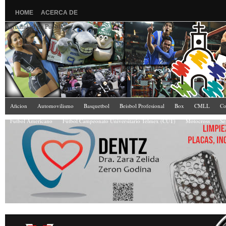
HOME
ACERCA DE
Actualidad en Puebla
Aficion
Automovilismo
Basquetbol
Beisbol Profesional
Box
CMLL
Co
Futbol Americano
Fútbol Campeonato Universitario Telmex (CUT)
Motocross
Se