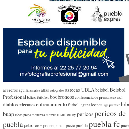
Beisbol
aztecas UDLA
beisbol
acereros
atlas
aguila
america
autografos
broncos
Profesional
box
conferencia de prensa
belleza futbolera
cruz azul
lob
entrenamiento
diablos
edecanes
futbol
leones
laguna
liga premier
pericos de
buap
pericos
monterrey
lobos prepa
monarcas morelia
puebla fc
puebla
petroleros
puebla
pretemporada
pueb
previo