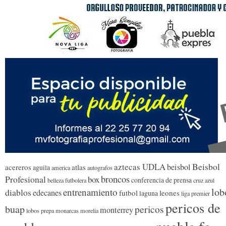
Beisbol
aztecas UDLA
beisbol
acereros
atlas
aguila
america
autografos
broncos
Profesional
box
conferencia de prensa
belleza futbolera
cruz azul
lob
entrenamiento
diablos
edecanes
futbol
leones
laguna
liga premier
pericos de
buap
pericos
monterrey
lobos prepa
monarcas morelia