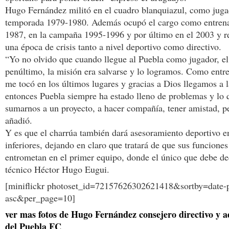
Hugo Fernández militó en el cuadro blanquiazul, como jugad
temporada 1979-1980. Además ocupó el cargo como entren
1987, en la campaña 1995-1996 y por último en el 2003 y re
una época de crisis tanto a nivel deportivo como directivo.
“Yo no olvido que cuando llegue al Puebla como jugador, el
penúltimo, la misión era salvarse y lo logramos. Como entr
me tocó en los últimos lugares y gracias a Dios llegamos a la
entonces Puebla siempre ha estado lleno de problemas y lo
sumarnos a un proyecto, a hacer compañía, tener amistad, p
añadió.
Y es que el charrúa también dará asesoramiento deportivo en
inferiores, dejando en claro que tratará de que sus funciones
entrometan en el primer equipo, donde el único que debe deci
técnico Héctor Hugo Eugui.
[miniflickr photoset_id=72157626302621418&sortby=date-
asc&per_page=10]
ver mas fotos de Hugo Fernández consejero directivo y a
del Puebla FC