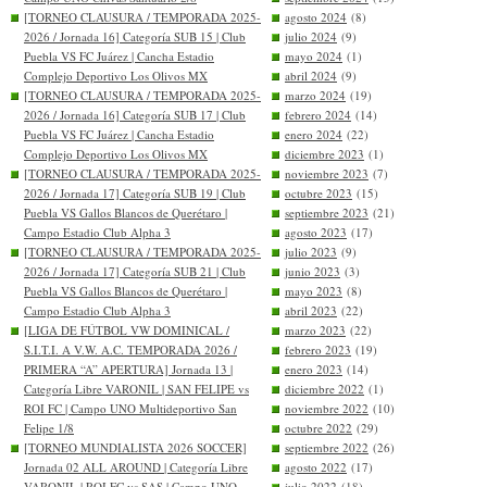
[TORNEO CLAUSURA / TEMPORADA 2025-
agosto 2024
(8)
2026 / Jornada 16] Categoría SUB 15 | Club
julio 2024
(9)
Puebla VS FC Juárez | Cancha Estadio
mayo 2024
(1)
Complejo Deportivo Los Olivos MX
abril 2024
(9)
[TORNEO CLAUSURA / TEMPORADA 2025-
marzo 2024
(19)
2026 / Jornada 16] Categoría SUB 17 | Club
febrero 2024
(14)
Puebla VS FC Juárez | Cancha Estadio
enero 2024
(22)
Complejo Deportivo Los Olivos MX
diciembre 2023
(1)
[TORNEO CLAUSURA / TEMPORADA 2025-
noviembre 2023
(7)
2026 / Jornada 17] Categoría SUB 19 | Club
octubre 2023
(15)
Puebla VS Gallos Blancos de Querétaro |
septiembre 2023
(21)
Campo Estadio Club Alpha 3
agosto 2023
(17)
[TORNEO CLAUSURA / TEMPORADA 2025-
julio 2023
(9)
2026 / Jornada 17] Categoría SUB 21 | Club
junio 2023
(3)
Puebla VS Gallos Blancos de Querétaro |
mayo 2023
(8)
Campo Estadio Club Alpha 3
abril 2023
(22)
[LIGA DE FÚTBOL VW DOMINICAL /
marzo 2023
(22)
S.I.T.I. A V.W. A.C. TEMPORADA 2026 /
febrero 2023
(19)
PRIMERA “A” APERTURA] Jornada 13 |
enero 2023
(14)
Categoría Libre VARONIL | SAN FELIPE vs
diciembre 2022
(1)
ROI FC | Campo UNO Multideportivo San
noviembre 2022
(10)
Felipe 1/8
octubre 2022
(29)
[TORNEO MUNDIALISTA 2026 SOCCER]
septiembre 2022
(26)
Jornada 02 ALL AROUND | Categoría Libre
agosto 2022
(17)
VARONIL | ROI FC vs SAS | Campo UNO
julio 2022
(18)