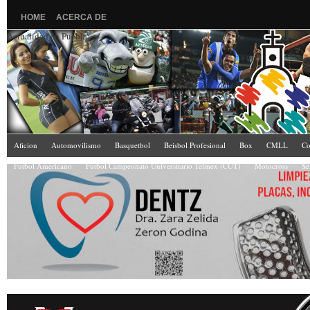
HOME
ACERCA DE
Actualidad en Puebla
Aficion
Automovilismo
Basquetbol
Beisbol Profesional
Box
CMLL
Co
Futbol Americano
Fútbol Campeonato Universitario Telmex (CUT)
Motocross
Se