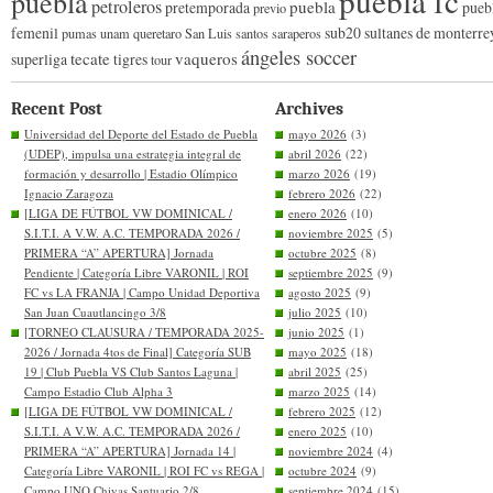
puebla fc
puebla
petroleros
puebla
pretemporada
pueb
previo
femenil
sub20
sultanes de monterre
pumas unam
queretaro
San Luis
santos
saraperos
ángeles soccer
tecate
vaqueros
superliga
tigres
tour
Recent Post
Archives
Universidad del Deporte del Estado de Puebla
mayo 2026
(3)
(UDEP), impulsa una estrategia integral de
abril 2026
(22)
formación y desarrollo | Estadio Olímpico
marzo 2026
(19)
Ignacio Zaragoza
febrero 2026
(22)
[LIGA DE FÚTBOL VW DOMINICAL /
enero 2026
(10)
S.I.T.I. A V.W. A.C. TEMPORADA 2026 /
noviembre 2025
(5)
PRIMERA “A” APERTURA] Jornada
octubre 2025
(8)
Pendiente | Categoría Libre VARONIL | ROI
septiembre 2025
(9)
FC vs LA FRANJA | Campo Unidad Deportiva
agosto 2025
(9)
San Juan Cuautlancingo 3/8
julio 2025
(10)
[TORNEO CLAUSURA / TEMPORADA 2025-
junio 2025
(1)
2026 / Jornada 4tos de Final] Categoría SUB
mayo 2025
(18)
19 | Club Puebla VS Club Santos Laguna |
abril 2025
(25)
Campo Estadio Club Alpha 3
marzo 2025
(14)
[LIGA DE FÚTBOL VW DOMINICAL /
febrero 2025
(12)
S.I.T.I. A V.W. A.C. TEMPORADA 2026 /
enero 2025
(10)
PRIMERA “A” APERTURA] Jornada 14 |
noviembre 2024
(4)
Categoría Libre VARONIL | ROI FC vs REGA |
octubre 2024
(9)
Campo UNO Chivas Santuario 2/8
septiembre 2024
(15)