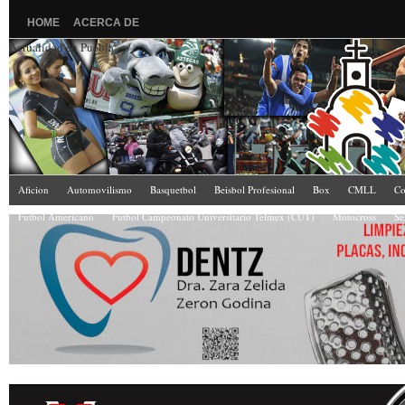
HOME
ACERCA DE
Actualidad en Puebla
Aficion
Automovilismo
Basquetbol
Beisbol Profesional
Box
CMLL
Co
Futbol Americano
Fútbol Campeonato Universitario Telmex (CUT)
Motocross
Se