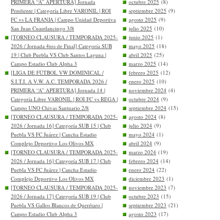
PRIMERA “A” APERTURA] Jornada
octubre 2025
(8)
Pendiente | Categoría Libre VARONIL | ROI
septiembre 2025
(9)
FC vs LA FRANJA | Campo Unidad Deportiva
agosto 2025
(9)
San Juan Cuautlancingo 3/8
julio 2025
(10)
[TORNEO CLAUSURA / TEMPORADA 2025-
junio 2025
(1)
2026 / Jornada 4tos de Final] Categoría SUB
mayo 2025
(18)
19 | Club Puebla VS Club Santos Laguna |
abril 2025
(25)
Campo Estadio Club Alpha 3
marzo 2025
(14)
[LIGA DE FÚTBOL VW DOMINICAL /
febrero 2025
(12)
S.I.T.I. A V.W. A.C. TEMPORADA 2026 /
enero 2025
(10)
PRIMERA “A” APERTURA] Jornada 14 |
noviembre 2024
(4)
Categoría Libre VARONIL | ROI FC vs REGA |
octubre 2024
(9)
Campo UNO Chivas Santuario 2/8
septiembre 2024
(15)
[TORNEO CLAUSURA / TEMPORADA 2025-
agosto 2024
(8)
2026 / Jornada 16] Categoría SUB 15 | Club
julio 2024
(9)
Puebla VS FC Juárez | Cancha Estadio
mayo 2024
(1)
Complejo Deportivo Los Olivos MX
abril 2024
(9)
[TORNEO CLAUSURA / TEMPORADA 2025-
marzo 2024
(19)
2026 / Jornada 16] Categoría SUB 17 | Club
febrero 2024
(14)
Puebla VS FC Juárez | Cancha Estadio
enero 2024
(22)
Complejo Deportivo Los Olivos MX
diciembre 2023
(1)
[TORNEO CLAUSURA / TEMPORADA 2025-
noviembre 2023
(7)
2026 / Jornada 17] Categoría SUB 19 | Club
octubre 2023
(15)
Puebla VS Gallos Blancos de Querétaro |
septiembre 2023
(21)
Campo Estadio Club Alpha 3
agosto 2023
(17)