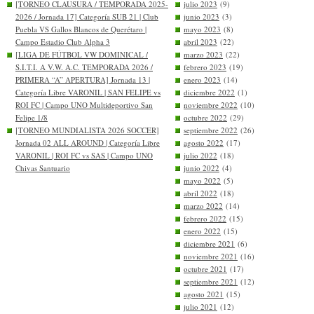
[TORNEO CLAUSURA / TEMPORADA 2025-
julio 2023
(9)
2026 / Jornada 17] Categoría SUB 21 | Club
junio 2023
(3)
Puebla VS Gallos Blancos de Querétaro |
mayo 2023
(8)
Campo Estadio Club Alpha 3
abril 2023
(22)
[LIGA DE FÚTBOL VW DOMINICAL /
marzo 2023
(22)
S.I.T.I. A V.W. A.C. TEMPORADA 2026 /
febrero 2023
(19)
PRIMERA “A” APERTURA] Jornada 13 |
enero 2023
(14)
Categoría Libre VARONIL | SAN FELIPE vs
diciembre 2022
(1)
ROI FC | Campo UNO Multideportivo San
noviembre 2022
(10)
Felipe 1/8
octubre 2022
(29)
[TORNEO MUNDIALISTA 2026 SOCCER]
septiembre 2022
(26)
Jornada 02 ALL AROUND | Categoría Libre
agosto 2022
(17)
VARONIL | ROI FC vs SAS | Campo UNO
julio 2022
(18)
Chivas Santuario
junio 2022
(4)
mayo 2022
(5)
abril 2022
(18)
marzo 2022
(14)
febrero 2022
(15)
enero 2022
(15)
diciembre 2021
(6)
noviembre 2021
(16)
octubre 2021
(17)
septiembre 2021
(12)
agosto 2021
(15)
julio 2021
(12)