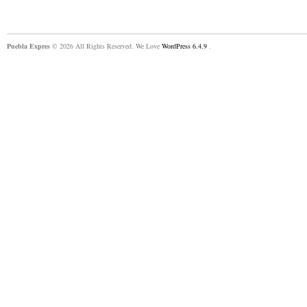
Puebla Expres
© 2026 All Rights Reserved. We Love
WordPress 6.4.9
.