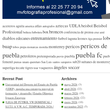
Beisbol
aztecas UDLA
beisbol
acereros
atlas
aguila
america
autografos
broncos
Profesional
box
conferencia de prensa
belleza futbolera
cruz azul
lob
entrenamiento
diablos
edecanes
futbol
leones
laguna
liga premier
pericos de
buap
pericos
monterrey
lobos prepa
monarcas morelia
puebla fc
puebla
petroleros
puebla
pretemporada
pueb
previo
femenil
sub20
sultanes de monterre
pumas unam
queretaro
San Luis
santos
saraperos
ángeles soccer
tecate
vaqueros
superliga
tigres
tour
Recent Post
Archives
Universidad del Deporte del Estado de Puebla
mayo 2026
(3)
(UDEP), impulsa una estrategia integral de
abril 2026
(22)
formación y desarrollo | Estadio Olímpico
marzo 2026
(19)
Ignacio Zaragoza
febrero 2026
(22)
[LIGA DE FÚTBOL VW DOMINICAL /
enero 2026
(10)
S.I.T.I. A V.W. A.C. TEMPORADA 2026 /
noviembre 2025
(5)