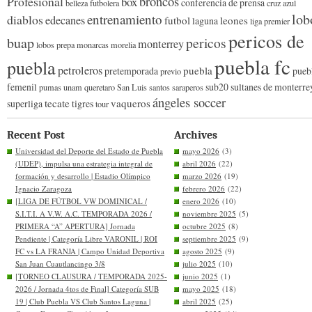
broncos
Profesional
box
conferencia de prensa
belleza futbolera
cruz azul
lob
entrenamiento
diablos
edecanes
futbol
leones
laguna
liga premier
pericos de
buap
pericos
monterrey
lobos prepa
monarcas morelia
puebla fc
puebla
petroleros
puebla
pretemporada
pueb
previo
femenil
sub20
sultanes de monterre
pumas unam
queretaro
San Luis
santos
saraperos
ángeles soccer
tecate
vaqueros
superliga
tigres
tour
Recent Post
Archives
Universidad del Deporte del Estado de Puebla
mayo 2026
(3)
(UDEP), impulsa una estrategia integral de
abril 2026
(22)
formación y desarrollo | Estadio Olímpico
marzo 2026
(19)
Ignacio Zaragoza
febrero 2026
(22)
[LIGA DE FÚTBOL VW DOMINICAL /
enero 2026
(10)
S.I.T.I. A V.W. A.C. TEMPORADA 2026 /
noviembre 2025
(5)
PRIMERA “A” APERTURA] Jornada
octubre 2025
(8)
Pendiente | Categoría Libre VARONIL | ROI
septiembre 2025
(9)
FC vs LA FRANJA | Campo Unidad Deportiva
agosto 2025
(9)
San Juan Cuautlancingo 3/8
julio 2025
(10)
[TORNEO CLAUSURA / TEMPORADA 2025-
junio 2025
(1)
2026 / Jornada 4tos de Final] Categoría SUB
mayo 2025
(18)
19 | Club Puebla VS Club Santos Laguna |
abril 2025
(25)