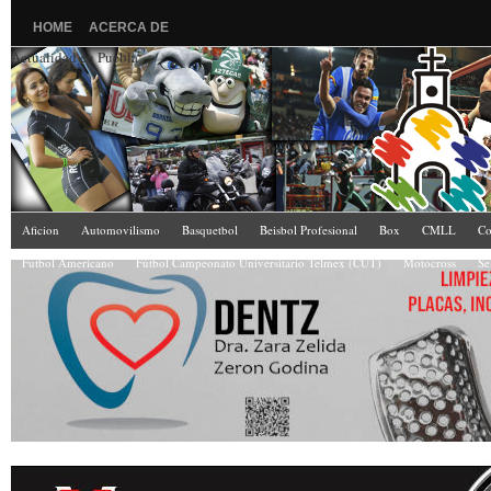
HOME
ACERCA DE
Actualidad en Puebla
Aficion
Automovilismo
Basquetbol
Beisbol Profesional
Box
CMLL
Co
Futbol Americano
Fútbol Campeonato Universitario Telmex (CUT)
Motocross
Se