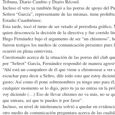
Tribuna, Diario Cambio y Diario Récord.
Incluso el veto ya también llegó a las porras de apoyo del P
Sefirot “García”, representante de las mismas, tiene prohibi
Estadio Cuauhtémoc.
Esta tarde, tocó el turno de ser vetado al periodista gráfico
quien desconocía la decisión de la directiva y fue corrido li
Hugo Fernández bajo el argumento de ser “un chismoso”, h
fueron testigos los medios de comunicación presentes pues l
ocurrió en plena entrevista.
Cuestionado acerca de la situación de las porras del club qu
por “Sefirot” García, Fernández respondió de manera agresi
“Ahí está un compañero de él que viene a chismosear a ver
escuchar para decir a Sefiro, dile todo esto que estoy dicie
gusto; Así como él pone sobrenombres ya tengo uno para él
cualquier momento se lo digo, pero tu ya no entras en la pró
voy diciendo (…) Eso de llevar chismes no va más, no se qu
que entrara, así que te puedes ir por favor”.
Incluso, su nivel de intolerancia volvió a quedar en evidenc
otro medio de comunicación preguntara acerca de las cualid