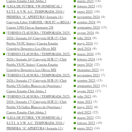
Campo Estadio Club Alpha 3
marzo 2025
(14)
[LIGA DE FÚTBOL VW DOMINICAL /
febrero 2025
(12)
S.I.T.I. A V.W. A.C. TEMPORADA 2026 /
enero 2025
(10)
PRIMERA “A” APERTURA] Jornada 14 |
noviembre 2024
(4)
Categoría Libre VARONIL | ROI FC vs REGA |
octubre 2024
(9)
Campo UNO Chivas Santuario 2/8
septiembre 2024
(15)
[TORNEO CLAUSURA / TEMPORADA 2025-
agosto 2024
(8)
2026 / Jornada 16] Categoría SUB 15 | Club
julio 2024
(9)
Puebla VS FC Juárez | Cancha Estadio
mayo 2024
(1)
Complejo Deportivo Los Olivos MX
abril 2024
(9)
[TORNEO CLAUSURA / TEMPORADA 2025-
marzo 2024
(19)
2026 / Jornada 16] Categoría SUB 17 | Club
febrero 2024
(14)
Puebla VS FC Juárez | Cancha Estadio
enero 2024
(22)
Complejo Deportivo Los Olivos MX
diciembre 2023
(1)
[TORNEO CLAUSURA / TEMPORADA 2025-
noviembre 2023
(7)
2026 / Jornada 17] Categoría SUB 19 | Club
octubre 2023
(15)
Puebla VS Gallos Blancos de Querétaro |
septiembre 2023
(21)
Campo Estadio Club Alpha 3
agosto 2023
(17)
[TORNEO CLAUSURA / TEMPORADA 2025-
julio 2023
(9)
2026 / Jornada 17] Categoría SUB 21 | Club
junio 2023
(3)
Puebla VS Gallos Blancos de Querétaro |
mayo 2023
(8)
Campo Estadio Club Alpha 3
abril 2023
(22)
[LIGA DE FÚTBOL VW DOMINICAL /
marzo 2023
(22)
S.I.T.I. A V.W. A.C. TEMPORADA 2026 /
febrero 2023
(19)
PRIMERA “A” APERTURA] Jornada 13 |
enero 2023
(14)