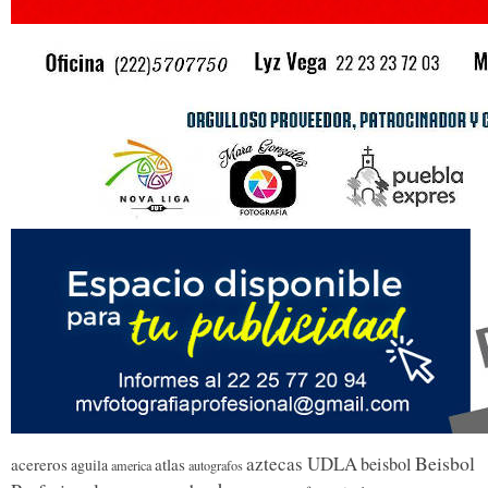
Beisbol
aztecas UDLA
beisbol
acereros
atlas
aguila
america
autografos