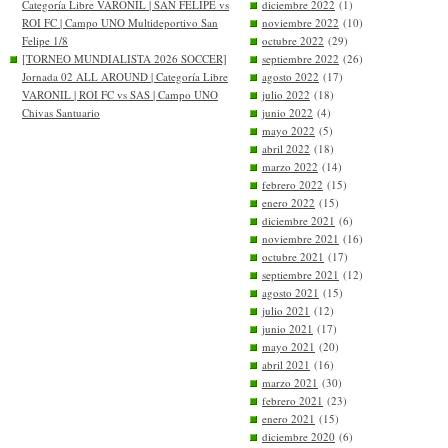
Categoría Libre VARONIL | SAN FELIPE vs
diciembre 2022
(1)
ROI FC | Campo UNO Multideportivo San
noviembre 2022
(10)
Felipe 1/8
octubre 2022
(29)
[TORNEO MUNDIALISTA 2026 SOCCER]
septiembre 2022
(26)
Jornada 02 ALL AROUND | Categoría Libre
agosto 2022
(17)
VARONIL | ROI FC vs SAS | Campo UNO
julio 2022
(18)
Chivas Santuario
junio 2022
(4)
mayo 2022
(5)
abril 2022
(18)
marzo 2022
(14)
febrero 2022
(15)
enero 2022
(15)
diciembre 2021
(6)
noviembre 2021
(16)
octubre 2021
(17)
septiembre 2021
(12)
agosto 2021
(15)
julio 2021
(12)
junio 2021
(17)
mayo 2021
(20)
abril 2021
(16)
marzo 2021
(30)
febrero 2021
(23)
enero 2021
(15)
diciembre 2020
(6)