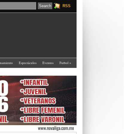
RSS
enamiento
Espectáculos
Eventos
Futbol
»
ed
Varios
Women's Football League