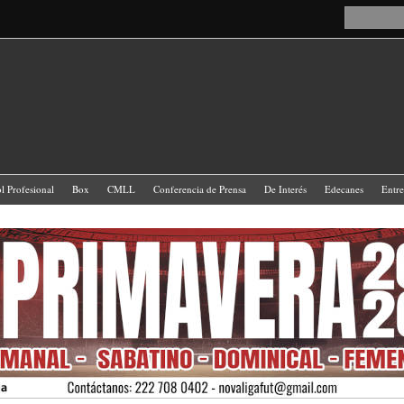
l Profesional
Box
CMLL
Conferencia de Prensa
De Interés
Edecanes
Entr
ario Telmex (CUT)
Motocross
Selección Nacional de México
Turismo
Uncategoriz