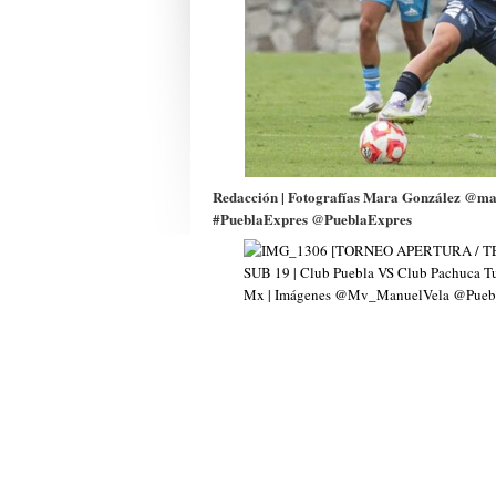
Redacción | Fotografías Mara González @m
#PueblaExpres @PueblaExpres