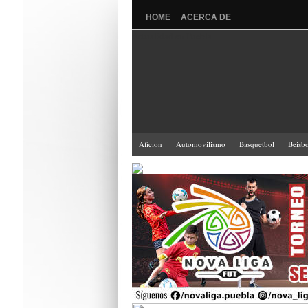
HOME
ACERCA DE
Actualidad en Puebla
Aficion
Automovilismo
Basquetbol
Beisbo
Futbol Americano
Fútbol Campeonato Universit