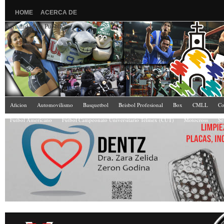
HOME
ACERCA DE
Actualidad en Puebla
Aficion
Automovilismo
Basquetbol
Beisbol Profesional
Box
CMLL
Co
Futbol Americano
Fútbol Campeonato Universitario Telmex (CUT)
Motocross
Se