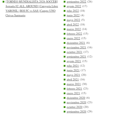
[TORNEO MUNDIALISTA 2026 SOCCER]
septiembre 2022
(26)
Jornada 02 ALL AROUND | Categoría Libre
agosto 2022
(17)
VARONIL | ROI FC vs SAS | Campo UNO
julio 2022
(18)
Chivas Santuario
junio 2022
(4)
mayo 2022
(5)
abril 2022
(18)
marzo 2022
(14)
febrero 2022
(15)
enero 2022
(15)
diciembre 2021
(6)
noviembre 2021
(16)
octubre 2021
(17)
septiembre 2021
(12)
agosto 2021
(15)
julio 2021
(12)
junio 2021
(17)
mayo 2021
(20)
abril 2021
(16)
marzo 2021
(30)
febrero 2021
(23)
enero 2021
(15)
diciembre 2020
(6)
noviembre 2020
(23)
octubre 2020
(20)
septiembre 2020
(29)