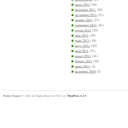
enero 2012
(24)
diciembre 2011
(20)
noviembre 2011
(21)
octubre 2011
(27)
septiembre 2011
(41)
agosto 2011
(29)
julio 2011
(39)
junio 2011
(34)
mayo 2011
(28)
abril 2011
(37)
marzo 2011
(41)
febrero 2011
(20)
enero 2011
(3)
diciembre 2010
(2)
Puebla Expres
© 2026 All Rights Reserved. We Love
WordPress 6.4.9
.