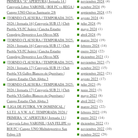
PRIMERA “A” APERTURA] Jornada 14 |
noviembre 2024
(4)
Categoría Libre VARONIL | ROI FC vs REGA |
octubre 2024
(9)
Campo UNO Chivas Santuario 2/8
septiembre 2024
(15)
[TORNEO CLAUSURA / TEMPORADA 2025-
agosto 2024
(8)
2026 / Jornada 16] Categoría SUB 15 | Club
julio 2024
(9)
Puebla VS FC Juárez | Cancha Estadio
mayo 2024
(1)
Complejo Deportivo Los Olivos MX
abril 2024
(9)
[TORNEO CLAUSURA / TEMPORADA 2025-
marzo 2024
(19)
2026 / Jornada 16] Categoría SUB 17 | Club
febrero 2024
(14)
Puebla VS FC Juárez | Cancha Estadio
enero 2024
(22)
Complejo Deportivo Los Olivos MX
diciembre 2023
(1)
[TORNEO CLAUSURA / TEMPORADA 2025-
noviembre 2023
(7)
2026 / Jornada 17] Categoría SUB 19 | Club
octubre 2023
(15)
Puebla VS Gallos Blancos de Querétaro |
septiembre 2023
(21)
Campo Estadio Club Alpha 3
agosto 2023
(17)
[TORNEO CLAUSURA / TEMPORADA 2025-
julio 2023
(9)
2026 / Jornada 17] Categoría SUB 21 | Club
junio 2023
(3)
Puebla VS Gallos Blancos de Querétaro |
mayo 2023
(8)
Campo Estadio Club Alpha 3
abril 2023
(22)
[LIGA DE FÚTBOL VW DOMINICAL /
marzo 2023
(22)
S.I.T.I. A V.W. A.C. TEMPORADA 2026 /
febrero 2023
(19)
PRIMERA “A” APERTURA] Jornada 13 |
enero 2023
(14)
Categoría Libre VARONIL | SAN FELIPE vs
diciembre 2022
(1)
ROI FC | Campo UNO Multideportivo San
noviembre 2022
(10)
Felipe 1/8
octubre 2022
(29)