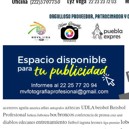
Beisbol
aztecas UDLA
beisbol
acereros
atlas
aguila
america
autografos
broncos
Profesional
box
conferencia de prensa
belleza futbolera
cruz azul
lob
entrenamiento
diablos
edecanes
futbol
leones
laguna
liga premier