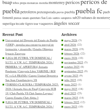
pericos de
buap
pericos
monterrey
lobos prepa
monarcas morelia
puebla fc
puebla
petroleros
puebla
pretemporada
pueb
previo
femenil
sub20
sultanes de monterre
pumas unam
queretaro
San Luis
santos
saraperos
ángeles soccer
tecate
vaqueros
superliga
tigres
tour
Recent Post
Archives
Universidad del Deporte del Estado de Puebla
mayo 2026
(3)
(UDEP), impulsa una estrategia integral de
abril 2026
(22)
formación y desarrollo | Estadio Olímpico
marzo 2026
(19)
Ignacio Zaragoza
febrero 2026
(22)
[LIGA DE FÚTBOL VW DOMINICAL /
enero 2026
(10)
S.I.T.I. A V.W. A.C. TEMPORADA 2026 /
noviembre 2025
(5)
PRIMERA “A” APERTURA] Jornada
octubre 2025
(8)
Pendiente | Categoría Libre VARONIL | ROI
septiembre 2025
(9)
FC vs LA FRANJA | Campo Unidad Deportiva
agosto 2025
(9)
San Juan Cuautlancingo 3/8
julio 2025
(10)
[TORNEO CLAUSURA / TEMPORADA 2025-
junio 2025
(1)
2026 / Jornada 4tos de Final] Categoría SUB
mayo 2025
(18)
19 | Club Puebla VS Club Santos Laguna |
abril 2025
(25)
Campo Estadio Club Alpha 3
marzo 2025
(14)
[LIGA DE FÚTBOL VW DOMINICAL /
febrero 2025
(12)
S.I.T.I. A V.W. A.C. TEMPORADA 2026 /
enero 2025
(10)