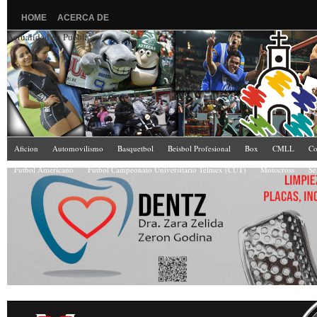
HOME
ACERCA DE
Actualidad en Puebla
Aficion
Automovilismo
Basquetbol
Beisbol Profesional
Box
CMLL
Co
Futbol Americano
Fútbol Campeonato Universitario Telmex (CUT)
Motocross
Se