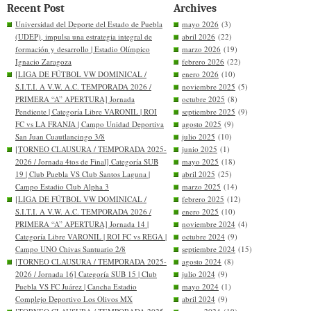
Recent Post
Archives
Universidad del Deporte del Estado de Puebla
mayo 2026
(3)
(UDEP), impulsa una estrategia integral de
abril 2026
(22)
formación y desarrollo | Estadio Olímpico
marzo 2026
(19)
Ignacio Zaragoza
febrero 2026
(22)
[LIGA DE FÚTBOL VW DOMINICAL /
enero 2026
(10)
S.I.T.I. A V.W. A.C. TEMPORADA 2026 /
noviembre 2025
(5)
PRIMERA “A” APERTURA] Jornada
octubre 2025
(8)
Pendiente | Categoría Libre VARONIL | ROI
septiembre 2025
(9)
FC vs LA FRANJA | Campo Unidad Deportiva
agosto 2025
(9)
San Juan Cuautlancingo 3/8
julio 2025
(10)
[TORNEO CLAUSURA / TEMPORADA 2025-
junio 2025
(1)
2026 / Jornada 4tos de Final] Categoría SUB
mayo 2025
(18)
19 | Club Puebla VS Club Santos Laguna |
abril 2025
(25)
Campo Estadio Club Alpha 3
marzo 2025
(14)
[LIGA DE FÚTBOL VW DOMINICAL /
febrero 2025
(12)
S.I.T.I. A V.W. A.C. TEMPORADA 2026 /
enero 2025
(10)
PRIMERA “A” APERTURA] Jornada 14 |
noviembre 2024
(4)
Categoría Libre VARONIL | ROI FC vs REGA |
octubre 2024
(9)
Campo UNO Chivas Santuario 2/8
septiembre 2024
(15)
[TORNEO CLAUSURA / TEMPORADA 2025-
agosto 2024
(8)
2026 / Jornada 16] Categoría SUB 15 | Club
julio 2024
(9)
Puebla VS FC Juárez | Cancha Estadio
mayo 2024
(1)
Complejo Deportivo Los Olivos MX
abril 2024
(9)