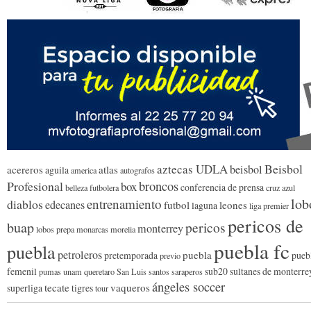
Beisbol
aztecas UDLA
beisbol
acereros
atlas
aguila
america
autografos
broncos
Profesional
box
conferencia de prensa
belleza futbolera
cruz azul
lob
entrenamiento
diablos
edecanes
futbol
leones
laguna
liga premier
pericos de
buap
pericos
monterrey
lobos prepa
monarcas morelia
puebla fc
puebla
petroleros
puebla
pretemporada
pueb
previo
femenil
sub20
sultanes de monterre
pumas unam
queretaro
San Luis
santos
saraperos
ángeles soccer
tecate
vaqueros
superliga
tigres
tour