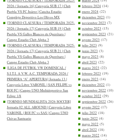
[TORNEO CLAUSURA / TEMPORADA 2025-
marzo 2024
(19)
2026 / Jornada 16] Categoría SUB 17 | Club
febrero 2024
(14)
Puebla VS FC Juárez | Cancha Estadio
enero 2024
(22)
Complejo Deportivo Los Olivos MX
diciembre 2023
(1)
[TORNEO CLAUSURA / TEMPORADA 2025-
noviembre 2023
(7)
2026 / Jornada 17] Categoría SUB 19 | Club
octubre 2023
(15)
Puebla VS Gallos Blancos de Querétaro |
septiembre 2023
(21)
Campo Estadio Club Alpha 3
agosto 2023
(17)
[TORNEO CLAUSURA / TEMPORADA 2025-
julio 2023
(9)
2026 / Jornada 17] Categoría SUB 21 | Club
junio 2023
(3)
Puebla VS Gallos Blancos de Querétaro |
mayo 2023
(8)
Campo Estadio Club Alpha 3
abril 2023
(22)
[LIGA DE FÚTBOL VW DOMINICAL /
marzo 2023
(22)
S.I.T.I. A V.W. A.C. TEMPORADA 2026 /
febrero 2023
(19)
PRIMERA “A” APERTURA] Jornada 13 |
enero 2023
(14)
Categoría Libre VARONIL | SAN FELIPE vs
diciembre 2022
(1)
ROI FC | Campo UNO Multideportivo San
noviembre 2022
(10)
Felipe 1/8
octubre 2022
(29)
[TORNEO MUNDIALISTA 2026 SOCCER]
septiembre 2022
(26)
Jornada 02 ALL AROUND | Categoría Libre
agosto 2022
(17)
VARONIL | ROI FC vs SAS | Campo UNO
julio 2022
(18)
Chivas Santuario
junio 2022
(4)
mayo 2022
(5)
abril 2022
(18)
marzo 2022
(14)