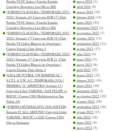
Puebla VS FC Juárez | Cancha Estadio
mayo 2024
(1)
Complejo Deportivo Los Olivos MX
abril 2024
(9)
[TORNEO CLAUSURA / TEMPORADA 2025-
marzo 2024
(19)
2026 / Jornada 16] Categoría SUB 17 | Club
febrero 2024
(14)
Puebla VS FC Juárez | Cancha Estadio
enero 2024
(22)
Complejo Deportivo Los Olivos MX
diciembre 2023
(1)
[TORNEO CLAUSURA / TEMPORADA 2025-
noviembre 2023
(7)
2026 / Jornada 17] Categoría SUB 19 | Club
octubre 2023
(15)
Puebla VS Gallos Blancos de Querétaro |
septiembre 2023
(21)
Campo Estadio Club Alpha 3
agosto 2023
(17)
[TORNEO CLAUSURA / TEMPORADA 2025-
julio 2023
(9)
2026 / Jornada 17] Categoría SUB 21 | Club
junio 2023
(3)
Puebla VS Gallos Blancos de Querétaro |
mayo 2023
(8)
Campo Estadio Club Alpha 3
abril 2023
(22)
[LIGA DE FÚTBOL VW DOMINICAL /
marzo 2023
(22)
S.I.T.I. A V.W. A.C. TEMPORADA 2026 /
febrero 2023
(19)
PRIMERA “A” APERTURA] Jornada 13 |
enero 2023
(14)
Categoría Libre VARONIL | SAN FELIPE vs
diciembre 2022
(1)
ROI FC | Campo UNO Multideportivo San
noviembre 2022
(10)
Felipe 1/8
octubre 2022
(29)
[TORNEO MUNDIALISTA 2026 SOCCER]
septiembre 2022
(26)
Jornada 02 ALL AROUND | Categoría Libre
agosto 2022
(17)
VARONIL | ROI FC vs SAS | Campo UNO
julio 2022
(18)
Chivas Santuario
junio 2022
(4)
mayo 2022
(5)