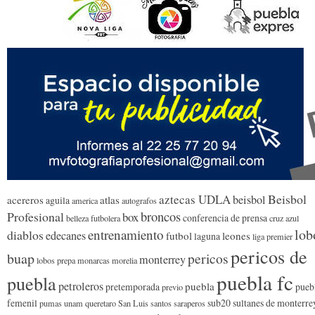
Beisbol
aztecas UDLA
beisbol
acereros
atlas
aguila
america
autografos
broncos
Profesional
box
conferencia de prensa
belleza futbolera
cruz azul
lob
entrenamiento
diablos
edecanes
futbol
leones
laguna
liga premier
pericos de
buap
pericos
monterrey
lobos prepa
monarcas morelia
puebla fc
puebla
petroleros
puebla
pretemporada
pueb
previo
femenil
sub20
sultanes de monterre
pumas unam
queretaro
San Luis
santos
saraperos