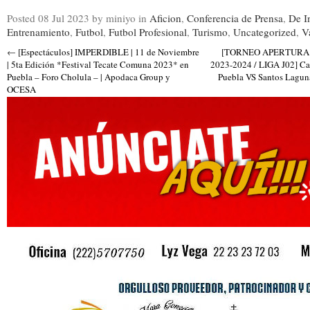
Posted
08 Jul 2023
by miniyo
in
Aficion
,
Conferencia de Prensa
,
De I
Entrenamiento
,
Futbol
,
Futbol Profesional
,
Turismo
,
Uncategorized
,
V
←
[Espectáculos] IMPERDIBLE | 11 de Noviembre
[TORNEO APERTURA 
| 5ta Edición *Festival Tecate Comuna 2023* en
2023-2024 / LIGA J02] Ca
Puebla – Foro Cholula – | Apodaca Group y
Puebla VS Santos Lagun
OCESA