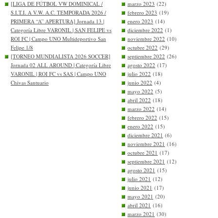
[LIGA DE FÚTBOL VW DOMINICAL /
marzo 2023
(22)
S.I.T.I. A V.W. A.C. TEMPORADA 2026 /
febrero 2023
(19)
PRIMERA “A” APERTURA] Jornada 13 |
enero 2023
(14)
Categoría Libre VARONIL | SAN FELIPE vs
diciembre 2022
(1)
ROI FC | Campo UNO Multideportivo San
noviembre 2022
(10)
Felipe 1/8
octubre 2022
(29)
[TORNEO MUNDIALISTA 2026 SOCCER]
septiembre 2022
(26)
Jornada 02 ALL AROUND | Categoría Libre
agosto 2022
(17)
VARONIL | ROI FC vs SAS | Campo UNO
julio 2022
(18)
Chivas Santuario
junio 2022
(4)
mayo 2022
(5)
abril 2022
(18)
marzo 2022
(14)
febrero 2022
(15)
enero 2022
(15)
diciembre 2021
(6)
noviembre 2021
(16)
octubre 2021
(17)
septiembre 2021
(12)
agosto 2021
(15)
julio 2021
(12)
junio 2021
(17)
mayo 2021
(20)
abril 2021
(16)
marzo 2021
(30)