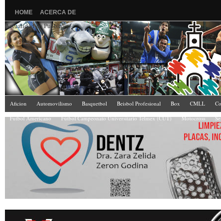
HOME
ACERCA DE
Actualidad en Puebla
Aficion
Automovilismo
Basquetbol
Beisbol Profesional
Box
CMLL
Co
Futbol Americano
Fútbol Campeonato Universitario Telmex (CUT)
Motocross
Se