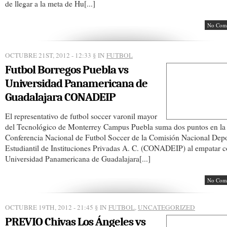
de llegar a la meta de Hu[...]
No Com
OCTUBRE 21ST, 2012 - 12:33
§ IN
FUTBOL
Futbol Borregos Puebla vs
Universidad Panamericana de
Guadalajara CONADEIP
El representativo de futbol soccer varonil mayor
del Tecnológico de Monterrey Campus Puebla suma dos puntos en la
Conferencia Nacional de Futbol Soccer de la Comisión Nacional Depo
Estudiantil de Instituciones Privadas A. C. (CONADEIP) al empatar c
Universidad Panamericana de Guadalajara[...]
No Com
OCTUBRE 19TH, 2012 - 21:45
§ IN
FUTBOL
,
UNCATEGORIZED
PREVIO Chivas Los Ángeles vs