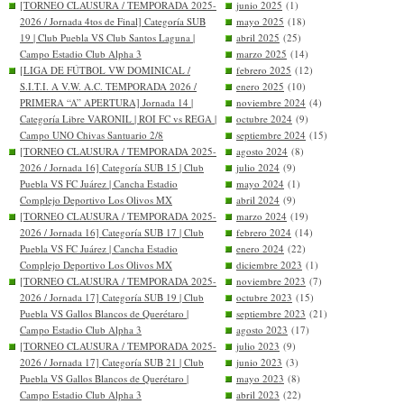
[TORNEO CLAUSURA / TEMPORADA 2025-
junio 2025
(1)
2026 / Jornada 4tos de Final] Categoría SUB
mayo 2025
(18)
19 | Club Puebla VS Club Santos Laguna |
abril 2025
(25)
Campo Estadio Club Alpha 3
marzo 2025
(14)
[LIGA DE FÚTBOL VW DOMINICAL /
febrero 2025
(12)
S.I.T.I. A V.W. A.C. TEMPORADA 2026 /
enero 2025
(10)
PRIMERA “A” APERTURA] Jornada 14 |
noviembre 2024
(4)
Categoría Libre VARONIL | ROI FC vs REGA |
octubre 2024
(9)
Campo UNO Chivas Santuario 2/8
septiembre 2024
(15)
[TORNEO CLAUSURA / TEMPORADA 2025-
agosto 2024
(8)
2026 / Jornada 16] Categoría SUB 15 | Club
julio 2024
(9)
Puebla VS FC Juárez | Cancha Estadio
mayo 2024
(1)
Complejo Deportivo Los Olivos MX
abril 2024
(9)
[TORNEO CLAUSURA / TEMPORADA 2025-
marzo 2024
(19)
2026 / Jornada 16] Categoría SUB 17 | Club
febrero 2024
(14)
Puebla VS FC Juárez | Cancha Estadio
enero 2024
(22)
Complejo Deportivo Los Olivos MX
diciembre 2023
(1)
[TORNEO CLAUSURA / TEMPORADA 2025-
noviembre 2023
(7)
2026 / Jornada 17] Categoría SUB 19 | Club
octubre 2023
(15)
Puebla VS Gallos Blancos de Querétaro |
septiembre 2023
(21)
Campo Estadio Club Alpha 3
agosto 2023
(17)
[TORNEO CLAUSURA / TEMPORADA 2025-
julio 2023
(9)
2026 / Jornada 17] Categoría SUB 21 | Club
junio 2023
(3)
Puebla VS Gallos Blancos de Querétaro |
mayo 2023
(8)
Campo Estadio Club Alpha 3
abril 2023
(22)