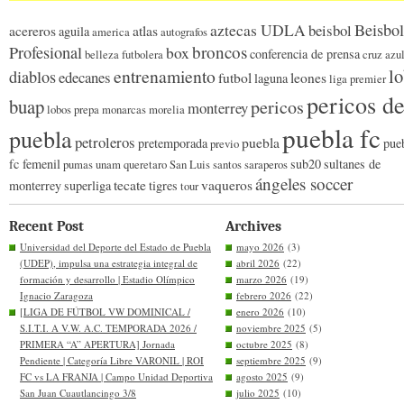
Beisbol
aztecas UDLA
beisbol
acereros
atlas
aguila
america
autografos
broncos
Profesional
box
conferencia de prensa
belleza futbolera
cruz azu
l
entrenamiento
diablos
edecanes
futbol
leones
laguna
liga premier
pericos d
buap
pericos
monterrey
lobos prepa
monarcas morelia
puebla fc
puebla
petroleros
puebla
pretemporada
pue
previo
fc femenil
sub20
sultanes de
pumas unam
queretaro
San Luis
santos
saraperos
ángeles soccer
tecate
vaqueros
monterrey
superliga
tigres
tour
Recent Post
Archives
Universidad del Deporte del Estado de Puebla
mayo 2026
(3)
(UDEP), impulsa una estrategia integral de
abril 2026
(22)
formación y desarrollo | Estadio Olímpico
marzo 2026
(19)
Ignacio Zaragoza
febrero 2026
(22)
[LIGA DE FÚTBOL VW DOMINICAL /
enero 2026
(10)
S.I.T.I. A V.W. A.C. TEMPORADA 2026 /
noviembre 2025
(5)
PRIMERA “A” APERTURA] Jornada
octubre 2025
(8)
Pendiente | Categoría Libre VARONIL | ROI
septiembre 2025
(9)
FC vs LA FRANJA | Campo Unidad Deportiva
agosto 2025
(9)
San Juan Cuautlancingo 3/8
julio 2025
(10)